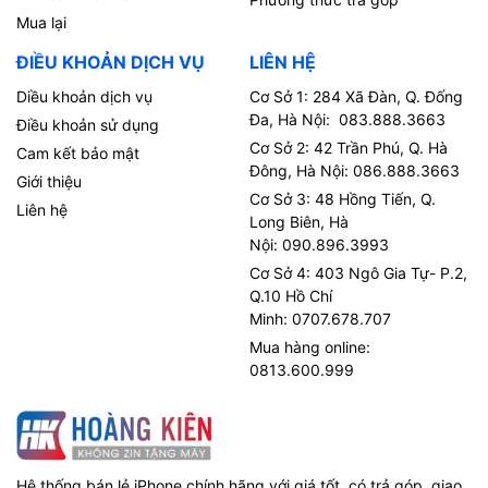
Mua lại
ĐIỀU KHOẢN DỊCH VỤ
LIÊN HỆ
Diều khoản dịch vụ
Cơ Sở 1: 284 Xã Đàn, Q. Đống
Đa, Hà Nội: 083.888.3663
Điều khoản sử dụng
Cơ Sở 2: 42 Trần Phú, Q. Hà
Cam kết bảo mật
Đông, Hà Nội: 086.888.3663
Giới thiệu
Cơ Sở 3: 48 Hồng Tiến, Q.
Liên hệ
Long Biên, Hà
Nội: 090.896.3993
Cơ Sở 4: 403 Ngô Gia Tự- P.2,
Q.10 Hồ Chí
Minh: 0707.678.707
Mua hàng online:
0813.600.999
Hệ thống bán lẻ iPhone chính hãng với giá tốt, có trả góp, giao