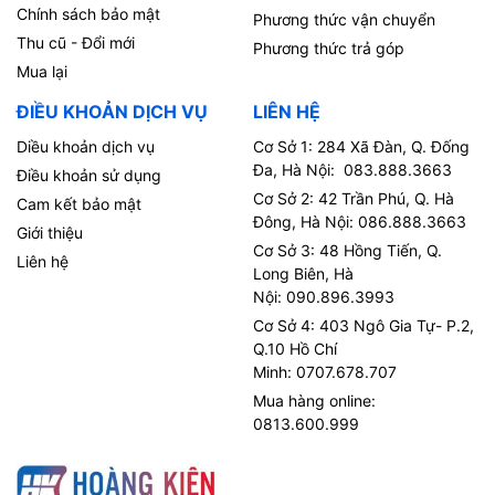
Chính sách bảo mật
Phương thức vận chuyển
Thu cũ - Đổi mới
Phương thức trả góp
Mua lại
ĐIỀU KHOẢN DỊCH VỤ
LIÊN HỆ
Diều khoản dịch vụ
Cơ Sở 1: 284 Xã Đàn, Q. Đống
Đa, Hà Nội: 083.888.3663
Điều khoản sử dụng
Cơ Sở 2: 42 Trần Phú, Q. Hà
Cam kết bảo mật
Đông, Hà Nội: 086.888.3663
Giới thiệu
Cơ Sở 3: 48 Hồng Tiến, Q.
Liên hệ
Long Biên, Hà
Nội: 090.896.3993
Cơ Sở 4: 403 Ngô Gia Tự- P.2,
Q.10 Hồ Chí
Minh: 0707.678.707
Mua hàng online:
0813.600.999