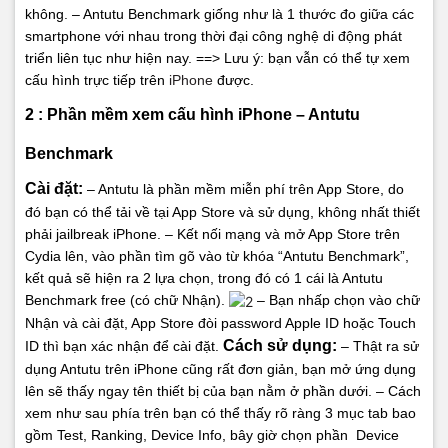
không.
– Antutu Benchmark giống như là 1 thước đo giữa các
smartphone với nhau trong thời đại công nghệ di động phát
triển liên tục như hiện nay.
==> Lưu ý: bạn vẫn có thể tự xem
cấu hình trực tiếp trên
iPhone
được.
2 : Phần mềm xem cấu hình iPhone – Antutu
Benchmark
Cài đặt:
– Antutu là phần mềm miễn phí trên App Store, do
đó bạn có thể tải về tại App Store và sử dụng, không nhất thiết
phải jailbreak iPhone.
– Kết nối mạng và mở App Store trên
Cydia lên, vào phần tìm gõ vào từ khóa “Antutu Benchmark”,
kết quả sẽ hiện ra 2 lựa chọn, trong đó có 1 cái là Antutu
Benchmark free (có chữ Nhận).
– Bạn nhấp chọn vào chữ
Nhận và cài đặt, App Store đòi password Apple ID hoặc Touch
Cách sử dụng:
ID thì bạn xác nhận để cài đặt.
– Thật ra sử
dụng Antutu trên iPhone cũng rất đơn giản, bạn mở ứng dụng
lên sẽ thấy ngay tên thiết bị của bạn nằm ở phần dưới.
– Cách
xem như sau phía trên bạn có thể thấy rõ ràng 3 mục tab bao
gồm Test, Ranking, Device Info, bây giờ chọn phần Device