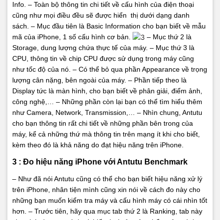
Info.
– Toàn bộ thông tin chi tiết về cấu hình của điện thoại
cũng như mọi điều đều sẽ được hiển thị dưới dạng danh
sách.
– Mục đầu tiên là Basic Information cho bạn biết về mẫu
mã của iPhone, 1 số cấu hình cơ bản.
– Mục thứ 2 là
Storage, dung lượng chứa thực tế của máy.
– Mục thứ 3 là
CPU, thông tin về chip CPU được sử dụng trong máy cũng
như tốc độ của nó.
– Có thể bỏ qua phần Appearance về trọng
lượng cân nặng, bên ngoài của máy.
– Phần tiếp theo là
Display tức là màn hình, cho bạn biết về phân giải, điểm ảnh,
công nghệ,…
– Những phần còn lại bạn có thể tìm hiểu thêm
như Camera, Network, Transmission,…
– Nhìn chung, Antutu
cho bạn thông tin rất chi tiết về những phần bên trong của
máy, kể cả những thứ mà thông tin trên mạng ít khi cho biết,
kèm theo đó là khả năng do đạt hiệu năng trên iPhone.
3 : Đo hiệu năng iPhone với Antutu Benchmark
– Như đã nói Antutu cũng có thể cho bạn biết hiệu năng xử lý
trên iPhone, nhân tiện mình cũng xin nói về cách đo này cho
những bạn muốn kiểm tra máy và cấu hình máy có cái nhìn tốt
hơn.
– Trước tiên, hãy qua mục tab thứ 2 là Ranking, tab này