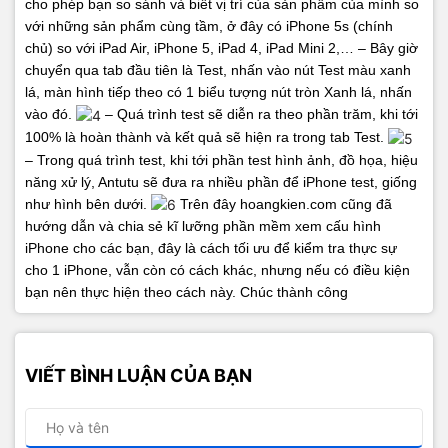
cho phép bạn so sánh và biết vị trí của sản phẩm của mình so
với những sản phẩm cùng tầm, ở đây có iPhone 5s (chính
chủ) so với iPad Air, iPhone 5, iPad 4, iPad Mini 2,…
– Bây giờ
chuyển qua tab đầu tiên là Test, nhấn vào nút Test màu xanh
lá, màn hình tiếp theo có 1 biểu tượng nút tròn Xanh lá, nhấn
vào đó.
– Quá trình test sẽ diễn ra theo phần trăm, khi tới
100% là hoàn thành và kết quả sẽ hiện ra trong tab Test.
– Trong quá trình test, khi tới phần test hình ảnh, đồ họa, hiệu
năng xử lý, Antutu sẽ đưa ra nhiều phần để iPhone test, giống
như hình bên dưới.
Trên đây hoangkien.com cũng đã
hướng dẫn và chia sẻ kĩ lưỡng phần mềm xem cấu hình
iPhone cho các bạn, đây là cách tối ưu để kiểm tra thực sự
cho 1 iPhone, vẫn còn có cách khác, nhưng nếu có điều kiện
bạn nên thực hiện theo cách này.
Chúc thành công
VIẾT BÌNH LUẬN CỦA BẠN