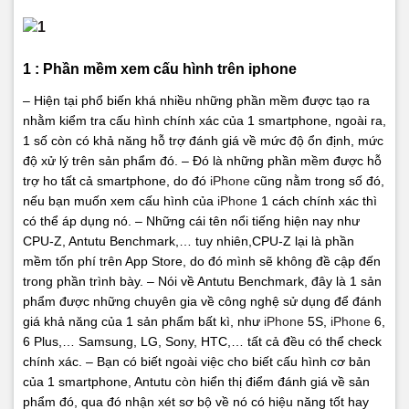
1 : Phần mềm xem cấu hình trên iphone
– Hiện tại phổ biến khá nhiều những phần mềm được tạo ra
nhằm kiểm tra cấu hình chính xác của 1 smartphone, ngoài ra,
1 số còn có khả năng hỗ trợ đánh giá về mức độ ổn định, mức
độ xử lý trên sản phẩm đó.
– Đó là những phần mềm được hỗ
trợ ho tất cả smartphone, do đó
iPhone
cũng nằm trong số đó,
nếu bạn muốn xem cấu hình của
iPhone
1 cách chính xác thì
có thể áp dụng nó.
– Những cái tên nổi tiếng hiện nay như
CPU-Z, Antutu Benchmark,… tuy nhiên,CPU-Z lại là phần
mềm tốn phí trên App Store, do đó mình sẽ không đề cập đến
trong phần trình bày.
– Nói về Antutu Benchmark, đây là 1 sản
phẩm được những chuyên gia về công nghệ sử dụng để đánh
giá khả năng của 1 sản phẩm bất kì, như
iPhone
5S,
iPhone
6,
6 Plus,… Samsung, LG, Sony, HTC,… tất cả đều có thể check
chính xác.
– Bạn có biết ngoài việc cho biết cấu hình cơ bản
của 1 smartphone, Antutu còn hiển thị điểm đánh giá về sản
phẩm đó, qua đó nhận xét sơ bộ về nó có hiệu năng tốt hay