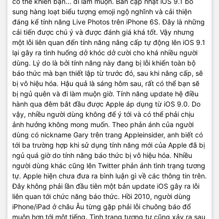
có thể khiến bạn... đi làm muộn. Bản cập nhật iOS 9.1 bổ
sung hàng loạt biểu tượng emoji ngộ nghĩnh và cải thiện
đáng kể tính năng Live Photos trên iPhone 6S. Đây là những
cải tiến được chú ý và được đánh giá khá tốt. Vậy nhưng
một lỗi liên quan đến tính năng nâng cấp tự động lên iOS 9.1
lại gây ra tình huống dở khóc dở cười cho khá nhiều người
dùng. Lý do là bởi tính năng này đang bị lỗi khiến toàn bộ
báo thức mà bạn thiết lập từ trước đó, sau khi nâng cấp, sẽ
bị vô hiệu hóa. Hậu quả là sáng hôm sau, rất có thể bạn sẽ
bị ngủ quên và đi làm muộn giờ. Tính năng update hệ điều
hành qua đêm bắt đầu được Apple áp dụng từ iOS 9.0. Do
vậy, nhiều người dùng không để ý tới và có thể phải chịu
ảnh hưởng không mong muốn. Theo phản ánh của người
dùng có nickname Gary trên trang Appleinsider, anh biết có
tới ba trường hợp khi sử dụng tính năng mới của Apple đã bị
ngủ quá giờ do tính năng báo thức bị vô hiệu hóa. Nhiều
người dùng khác cũng lên Twitter phản ánh tình trạng tương
tự. Apple hiện chưa đưa ra bình luận gì về các thông tin trên.
Đây không phải lần đầu tiên một bản update iOS gây ra lỗi
liên quan tới chức năng báo thức. Hồi 2010, người dùng
iPhone/iPad ở châu Âu từng gặp phải lỗi chuông báo đổ
muộn hơn tới một tiếng. Tình trạng tương tự cũng xảy ra sau