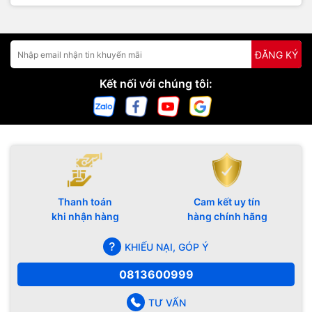
ĐĂNG KÝ
Kết nối với chúng tôi:
Thanh toán
Cam kết uy tín
khi nhận hàng
hàng chính hãng
KHIẾU NẠI, GÓP Ý
0813600999
TƯ VẤN