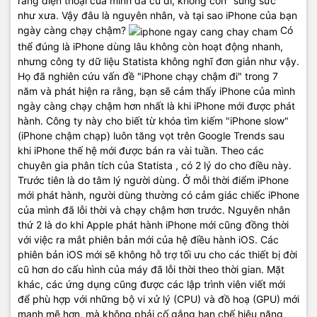
rằng điện thoại của mình đã cũ đi, không còn "sung sức"
như xưa. Vậy đâu là nguyên nhân, và tại sao iPhone của bạn
ngày càng chạy chậm?
Có
thể đúng là iPhone dùng lâu không còn hoạt động nhanh,
nhưng công ty dữ liệu Statista không nghĩ đơn giản như vậy.
Họ đã nghiên cứu vấn đề "iPhone chạy chậm đi" trong 7
năm và phát hiện ra rằng, bạn sẽ cảm thấy iPhone của mình
ngày càng chạy chậm hơn nhất là khi iPhone mới được phát
hành. Công ty này cho biết từ khóa tìm kiếm "iPhone slow"
(iPhone chậm chạp) luôn tăng vọt trên Google Trends sau
khi iPhone thế hệ mới được bán ra vài tuần. Theo các
chuyên gia phân tích của Statista , có 2 lý do cho điều này.
Trước tiên là do tâm lý người dùng. Ở mỗi thời điểm iPhone
mới phát hành, người dùng thường có cảm giác chiếc iPhone
của mình đã lỗi thời và chạy chậm hơn trước. Nguyên nhân
thứ 2 là do khi Apple phát hành iPhone mới cũng đồng thời
với việc ra mắt phiên bản mới của hệ điều hành iOS. Các
phiên bản iOS mới sẽ không hỗ trợ tối ưu cho các thiết bị đời
cũ hơn do cấu hình của máy đã lỗi thời theo thời gian. Mặt
khác, các ứng dụng cũng được các lập trình viên viết mới
để phù hợp với những bộ vi xử lý (CPU) và đồ hoạ (GPU) mới
mạnh mẽ hơn, mà không phải cố gắng hạn chế hiệu năng