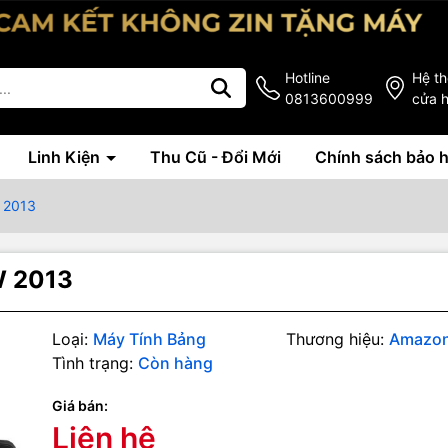
Hotline
Hệ t
0813600999
cửa 
Linh Kiện
Thu Cũ - Đổi Mới
Chính sách bảo 
W 2013
W 2013
Loại:
Máy Tính Bảng
Thương hiệu:
Amazo
Tình trạng:
Còn hàng
Giá bán:
Liên hệ