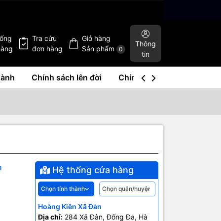
hống
Tra cứu
Giỏ hàng
Thông
hàng
đơn hàng
Sản phẩm
0
tin
hành
Chính sách lên đời
Chính sách mua lại
Liê
n
Hệ thống cửa hàng
Hoàng Kiên Xã Đàn
Địa chỉ:
284 Xã Đàn, Đống Đa, Hà