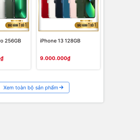
ro 256GB
iPhone 13 128GB
S (in-plane
0₫
9.000.000₫
Xem toàn bộ sản phẩm
n có thể
như trình
ặc lâu hơn
ông qua cáp