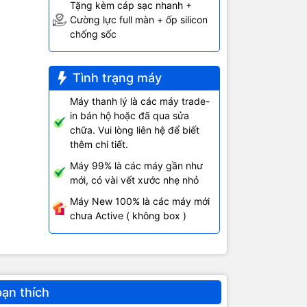
Tặng kèm cáp sạc nhanh +
n phần mềm
Cường lực full màn + ốp silicon
chống sốc
ail
Tình trạng máy
Máy thanh lý là các máy trade-
in bán hộ hoặc đã qua sửa
chữa. Vui lòng liên hệ để biết
thêm chi tiết.
 độ phân giải
Máy 99% là các máy gần như
mới, có vài vết xước nhẹ nhỏ
Máy New 100% là các máy mới
chưa Active ( không box )
 khi sử dụng
bạn thích
 thực dù cho