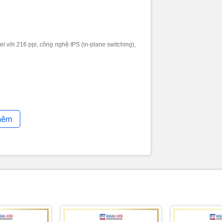
bỏ quảng cáo trên Kindle Fire HD
oot Kindle Fire HD 7" (Với Gapps,gõ tiếng Việt, Go Launcher)
hắc phục lỗi Kindle Fire HD
đăng ký tài khoản amazon
sử dụng Máy Tính Bảng Kindle Fire
:
 với 216 ppi, công nghệ IPS (in-plane switching),
ng ký tài khoản amazon
 đặt phần mềm trên kindle fire (không root máy)
nload ứng dụng miễn phí trên google play (market) về máy tính
p sách vào kindle fire
 lỗi Kindle Fire treo logo
n sử dụng khác
hêm
o tài khoản Amazon và mua sách miễn phí
re để quản lý thư viện sách điện tử(chỉnh sửa,convert,..)
vert và đọc file *.prc
y đổi kích thước ảnh hàng loạt tạo truyện tranh
cho nội dung cá nhân
 collection cho kindle bằng Kindlean 2
i HĐH Duokan cho Kindle
ng Việt cho các file ePub
, xem video, nghe nhạc. Thời lượng pin có thể khác
ợng sử dụng và các yếu tố khác như trình duyệt