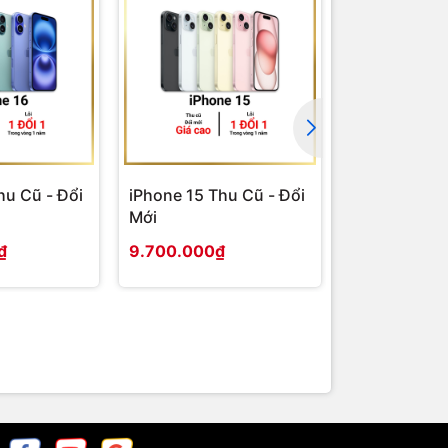
hu Cũ - Đổi
iPhone 15 Thu Cũ - Đổi
iPhone 14 P
Mới
- Đổi Mới
₫
9.700.000₫
8.800.000₫