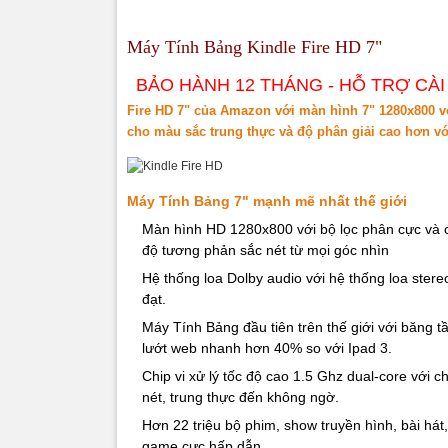
bạn đang sử d
xác, tiếng b
Máy Tính Bảng Kindle Fire HD 7"
Hai Ante
BẢO HÀNH 12 THÁNG - HỖ TRỢ CÀ
Kindle Fire 
Fire HD 7" của Amazon với màn hình 7" 1280x800 v
In/Multiple 
cho màu sắc trung thực và độ phân giải cao hơn v
nhanh hơn 40
Đồng bộ 
Máy Tính Bảng 7" mạnh mẽ nhất thế giới
Màn hình HD 1280x800 với bộ lọc phân cực và 
Ứng dụng ema
độ tương phản sắc nét từ mọi góc nhìn
đơn giản nhấ
Hotmail, Yaho
Hệ thống loa Dolby audio với hệ thống loa stere
đạt.
Tích hợ
Máy Tính Bảng đầu tiên trên thế giới với băng t
Với việc ứng
lướt web nhanh hơn 40% so với Ipad 3.
tích hợp Face
Chip vi xử lý tốc độ cao 1.5 Ghz dual-core với 
và bạn bè. Đồ
nét, trung thực đến không ngờ.
Mang the
Hơn 22 triệu bộ phim, show truyền hình, bài há
Những báo cáo
game cực hấp dẫn.