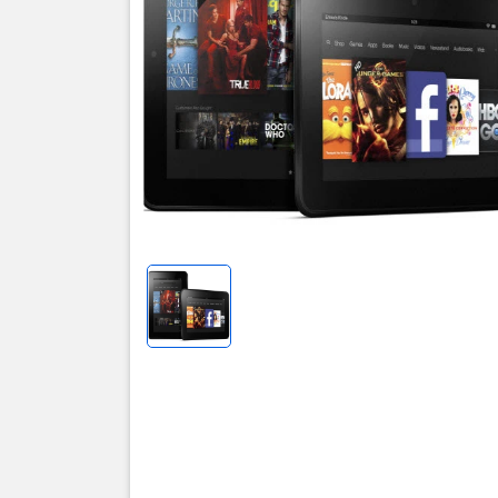
Thôn
Máy Tính 
BẢO HÀ
Fire HD 7" 
cho màu sắc
Máy Tính
Màn hìn
rỡ và đ
Hệ thốn
khoáng 
Máy Tín
và lướt
Chip vi
ảnh sắc