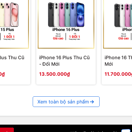
Kindle PowerFast (ko đi kèm máy), hoặc lâu hơn
ạc trung bình trong 13.5 tiếng nếu thông qua cáp
 802.11b, 802.11g, hoặc 802.11n standard và chế
rợ kết nối ad-hoc (or peer-to-peer).
Plus Thu Cũ
iPhone 16 Plus Thu Cũ
iPhone 16 T
- Đổi Mới
Mới
0₫
13.500.000₫
11.700.000
Xem toàn bộ sản phẩm
BI, PRC natively, Audible Enhanced format (AAX),
n-DRM AAC, MP3, MIDI, PCM/WAVE, OGG, WAV,
2, AMR-NB, AMR-WB, HTML5, CSS3, MP4, 3GP,