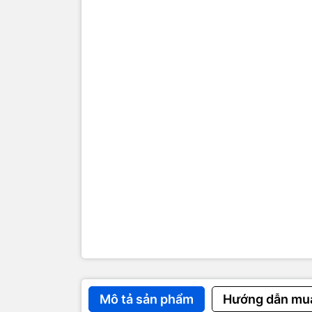
Hơn 22 
và game
Hỗ trợ t
Miễn ph
Miễn ph
Màn hìn
Video HD tru
HD 1280x800 
Giảm độ 
Kindle Fire 
ngoài trời và
Hệ thống
Mô tả sản phẩm
Hướng dẫn mu
Kindle Fire 