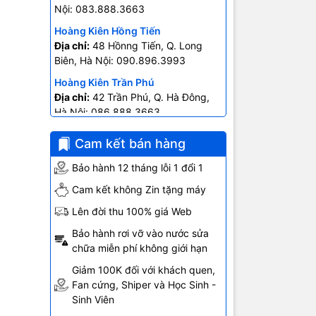
Nội: 083.888.3663
Hoàng Kiên Hồng Tiến
Địa chỉ:
48 Hồnng Tiến, Q. Long
Biên, Hà Nội: 090.896.3993
ĐỜI
Kindle
Hoàng Kiên Trần Phú
ệ chống chói
Địa chỉ:
42 Trần Phú, Q. Hà Đông,
Hà Nội: 086.888.3663
Hoàng Kiên Ngô Gia Tự
Cam kết bán hàng
Địa chỉ:
403 Ngô Gia Tự- P.2, Q.10
Hồ Chí Minh: 0707.678.707
Bảo hành 12 tháng lỗi 1 đổi 1
Cam kết không Zin tặng máy
 sắc rực
Lên đời thu 100% giá Web
ng thực,
Bảo hành rơi vỡ vào nước sửa
chữa miễn phí không giới hạn
độ download
Giảm 100K đối với khách quen,
Fan cứng, Shiper và Học Sinh -
ho hình
Sinh Viên