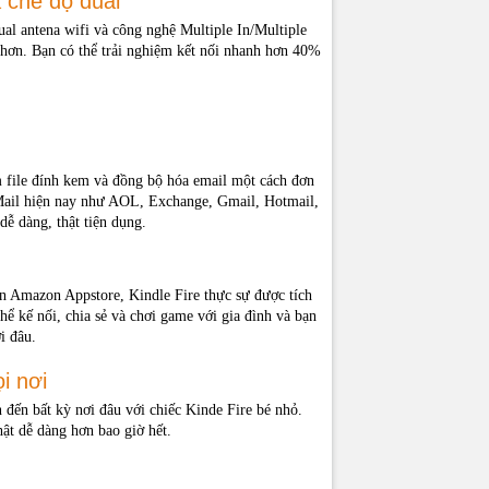
 chế độ dual
micro-USB từ máy tính.
al antena wifi và công nghệ Multiple In/Multiple
Dual-band Wi-Fi. hỗ trợ chuẩn 802.11a, 802.11b, 802.11g, hoặc 802.11n stan
hơn. Bạn có thể trải nghiệm kết nối nhanh hơn 40%
độ bảo mật WEP, WPA và WPA2; không hỗ trợ kết nối ad-hoc (or peer-to-peer)
USB 2.0 (micro-B connector), bluetooth
3.5 mm stereo jack
 file đính kem và đồng bộ hóa email một cách đơn
p Mail hiện nay như AOL, Exchange, Gmail, Hotmail,
Kindle (AZW), TXT, PDF, unprotected MOBI, PRC natively, Audible Enhanced 
dễ dàng, thật tiện dụng.
(AAX), DOC, DOCX, JPEG, GIF, PNG, BMP, non-DRM AAC, MP3, MIDI, PCM
WAV, MP4, AAC LC/LTP, HE-AACv1, HE-AACv2, AMR-NB, AMR-WB, HTML5, 
3GP, VP8(.webm)
ên Amazon Appstore, Kindle Fire thực sự được tích
Cáp USB 2.0 cable, và Quick Start Guide
hể kế nối, chia sẻ và chơi game với gia đình và bạn
i đâu.
sử dụng Máy Tính Bảng Kindle Fire HD 7":
i nơi
oot Kindle Fire HD 7, 8.9, Fire 2
 đến bất kỳ nơi đâu với chiếc Kinde Fire bé nhỏ.
chặn update tự động OTA của Kindle Fire HD
ật dễ dàng hơn bao giờ hết.
ix lỗi tiếng Việt của Kindle Fire HD
back up và recovery cho Kindle Fire HD