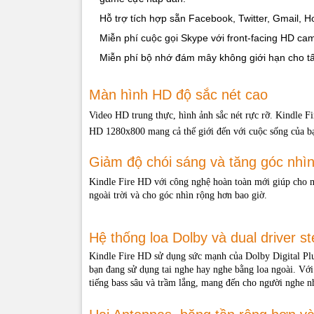
Từ Excel, Wo
Hỗ trợ tích hợp sẵn Facebook, Twitter, Gmail, Ho
Miễn phí cuộc gọi Skype với front-facing HD ca
Miễn phí bộ nhớ đám mây không giới hạn cho t
Thông số
Màn hình HD độ sắc nét cao
Màn hình
Video HD trung thực, hình ảnh sắc nét rực rỡ. Kindle 
HD 1280x800 mang cả thế giới đến với cuộc sống của b
Kích thước
Giảm độ chói sáng và tăng góc nhì
Trọng lượn
Kindle Fire HD với công nghệ hoàn toàn mới giúp cho 
ngoài trời và cho góc nhìn rộng hơn bao giờ.
Dung lượn
Hệ thống loa Dolby và dual driver s
PIN
Kindle Fire HD sử dụng sức mạnh của Dolby Digital Plus
bạn đang sử dụng tai nghe hay nghe bằng loa ngoài. Với 
tiếng bass sâu và trầm lắng, mang đến cho người nghe 
Thời gian
sạc