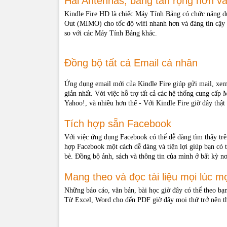
Hai Antennas, băng tần rộng hơn và
Kindle Fire HD là chiếc Máy Tính Bảng có chức năng du
Out (MIMO) cho tốc độ wifi nhanh hơn và đáng tin cậy 
Kết nối wifi
so với các Máy Tính Bảng khác.
Kết nối
Đồng bộ tất cả Email cá nhân
Audio
Ứng dụng email mới của Kindle Fire giúp gửi mail, xem
giản nhất. Với việc hỗ trợ tất cả các hệ thống cung cấ
Yahoo!, và nhiều hơn thế - Với Kindle Fire giờ đây thật 
Format file
hỗ trợ
Tích hợp sẵn Facebook
Với việc ứng dụng Facebook có thể dễ dàng tìm thấy tr
Phụ kiện
hợp Facebook một cách dễ dàng và tiện lợi giúp bạn có t
bè. Đồng bộ ảnh, sách và thông tin của mình ở bất kỳ nơ
Hướng dẫn 
Mang theo và đọc tài liệu mọi lúc mọ
Hướng dẫn R
Những báo cáo, văn bản, bài học giờ đây có thể theo bạn
Hướng dẫn 
Từ Excel, Word cho đến PDF giờ đây mọi thứ trở nên th
Hướng dẫn F
Hướng dẫn 