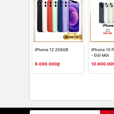
Sạc đầy trong 4 tiếng với sạc phụ kiện 
Thời
chút với các loại sạc micro-USB khác. S
gian
micro-USB từ máy tính.
sạc
Dual-band Wi-Fi. hỗ trợ chuẩn 802.11a,
Kết
độ bảo mật WEP, WPA và WPA2; không hỗ t
nối wifi
iPhone 12 256GB
iPhone 15 
- Đổi Mới
USB 2.0 (micro-B connector), bluetooth
Kết nối
8.000.000₫
10.600.00
3.5 mm stereo jack
Audio
Kindle (AZW), TXT, PDF, unprotected MO
Format
DOC, DOCX, JPEG, GIF, PNG, BMP, no
file hỗ
MP4, AAC LC/LTP, HE-AACv1, HE-AACv
trợ
VP8(.webm)