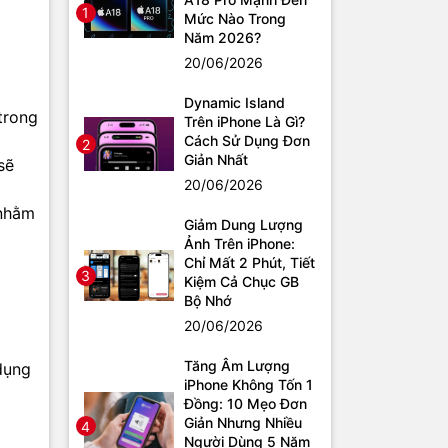
1
Mức Nào Trong
Năm 2026?
20/06/2026
Dynamic Island
trong
Trên iPhone Là Gì?
Cách Sử Dụng Đơn
2
Giản Nhất
sẽ
20/06/2026
 nhằm
Giảm Dung Lượng
Ảnh Trên iPhone:
Chỉ Mất 2 Phút, Tiết
3
Kiệm Cả Chục GB
Bộ Nhớ
20/06/2026
Tăng Âm Lượng
 dụng
iPhone Không Tốn 1
Đồng: 10 Mẹo Đơn
Giản Nhưng Nhiều
4
Người Dùng 5 Năm