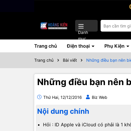
Danh
mục
Trang chủ
Điện thoại
Phụ Kiện
Trang chủ
Bài viết
Những điều bạn nên bi
Những điều bạn nên b
Thứ Hai, 12/12/2016
Biz Web
Nội dung chính
Hỏi : ID Apple và iCloud có phải là 1 kh