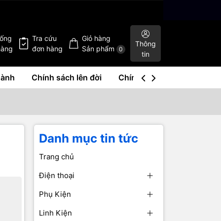
hống
Tra cứu
Giỏ hàng
Thông
hàng
đơn hàng
Sản phẩm
0
tin
hành
Chính sách lên đời
Chính sách mua lại
Liê
Danh mục tin tức
Trang chủ
Điện thoại
Phụ Kiện
Linh Kiện