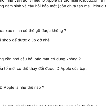
 nói như vậy?Bởi vì nếu ID Apple đã tạo mail iCloud.com thì
ng năm sinh và câu hỏi bảo mật )còn chưa tạo mail icloud t
chưa xác minh có thể gỡ được không ?
ới shop để được giúp đỡ nhé.
ông cần nhớ câu hỏi bảo mật có đúng không ?
ếu tố mới có thể thay đổi được ID Apple của bạn.
ID Apple là như thế nào ?