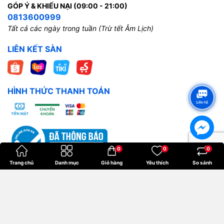
GÓP Ý & KHIẾU NẠI (09:00 - 21:00)
0813600999
Tất cả các ngày trong tuần (Trừ tết Âm Lịch)
LIÊN KẾT SÀN
HÌNH THỨC THANH TOÁN
0
0
0
Trang chủ
Danh mục
Giỏ hàng
Yêu thích
So sánh
Bản quyền thuộc về
Hoangkien
.
Cung cấp bởi
Sapo