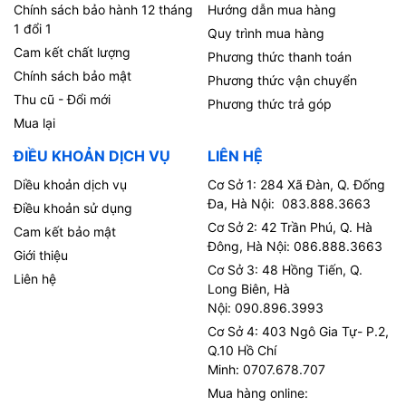
Chính sách bảo hành 12 tháng
Hướng dẫn mua hàng
1 đổi 1
Quy trình mua hàng
Cam kết chất lượng
Phương thức thanh toán
Chính sách bảo mật
Phương thức vận chuyển
Thu cũ - Đổi mới
Phương thức trả góp
Mua lại
ĐIỀU KHOẢN DỊCH VỤ
LIÊN HỆ
Diều khoản dịch vụ
Cơ Sở 1: 284 Xã Đàn, Q. Đống
Đa, Hà Nội: 083.888.3663
Điều khoản sử dụng
Cơ Sở 2: 42 Trần Phú, Q. Hà
Cam kết bảo mật
Đông, Hà Nội: 086.888.3663
Giới thiệu
Cơ Sở 3: 48 Hồng Tiến, Q.
Liên hệ
Long Biên, Hà
Nội: 090.896.3993
Cơ Sở 4: 403 Ngô Gia Tự- P.2,
Q.10 Hồ Chí
Minh: 0707.678.707
Mua hàng online: