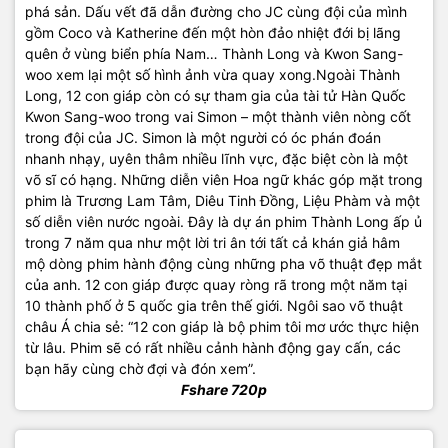
phá sản. Dấu vết đã dẫn đường cho JC cùng đội của mình
gồm Coco và Katherine đến một hòn đảo nhiệt đới bị lãng
quên ở vùng biển phía Nam… Thành Long và Kwon Sang-
woo xem lại một số hình ảnh vừa quay xong.Ngoài Thành
Long, 12 con giáp còn có sự tham gia của tài tử Hàn Quốc
Kwon Sang-woo trong vai Simon – một thành viên nòng cốt
trong đội của JC. Simon là một người có óc phán đoán
nhanh nhạy, uyên thâm nhiều lĩnh vực, đặc biệt còn là một
võ sĩ có hạng. Những diễn viên Hoa ngữ khác góp mặt trong
phim là Trương Lam Tâm, Diêu Tinh Đồng, Liệu Phàm và một
số diễn viên nước ngoài. Đây là dự án phim Thành Long ấp ủ
trong 7 năm qua như một lời tri ân tới tất cả khán giả hâm
mộ dòng phim hành động cùng những pha võ thuật đẹp mắt
của anh. 12 con giáp được quay ròng rã trong một năm tại
10 thành phố ở 5 quốc gia trên thế giới. Ngôi sao võ thuật
châu Á chia sẻ: “12 con giáp là bộ phim tôi mơ ước thực hiện
từ lâu. Phim sẽ có rất nhiều cảnh hành động gay cấn, các
bạn hãy cùng chờ đợi và đón xem”.
Fshare 720p