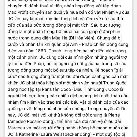
chuyên đi đánh thuê vì tiền, nhận hợp đồng với tập đoàn
Max Profit chuyên săn đuổi và mua bán cổ vật Nhiệm vụ của
JC lần này là phải truy tìm tung tích và đem về cả sáu thủ
cấp của sáu bức tượng đồng bị mất tích. Sáu bức tượng
đồng là một phần trong bộ mười hai con giáp ở đài phun
nước trong cung điện Mùa Hè (Di Hòa Viên). Chúng đã bị
cướp và phân tán khi quân đội Anh - Pháp chiếm đóng cung
điện vào năm 1860. Thành Long bên hai nữ diễn viên trong
một cảnh phim. JC cùng đội của mình gồm những người trợ
lý tài ba đến Pháp, nơi bị nghi ngờ cất giấu hai trong số sáu
tượng đồng trong một bộ sưu tập cá nhân. Kế hoạch “giải
cứu” các tượng đồng từ một lâu đài được canh gác cẩn mật
khiến JC phải thỏa hiệp với một sinh viên người Trung Quốc
đang học tập tại Paris tên Coco (Diêu Tinh Đồng). Coco là
người tích cực trong các chiến dịch mang tính chất toàn cầu
nhằm tìm kiếm vào trao trả các báu vật bị đánh cắp của các
quốc gia về đúng chủ nhân của chúng. Trong chuyến đi lần
này, JC đối mặt với kẻ thù không đội trời chung là Pierre
(Amedeo Rosario đóng), thủ lĩnh của đội cận vệ ở lâu đài
Marceau và một người đồng hành không hề mong muốn của
JC là Katherine (Laura Weissbecker đóng) - một quý tộc bị