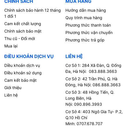
CHÍNH SÁCH
MUA HÀNG
Chính sách bảo hành 12 tháng
Hướng dẫn mua hàng
1 đổi 1
Quy trình mua hàng
Cam kết chất lượng
Phương thức thanh toán
Chính sách bảo mật
Phương thức vận chuyển
Thu cũ - Đổi mới
Phương thức trả góp
Mua lại
ĐIỀU KHOẢN DỊCH VỤ
LIÊN HỆ
Diều khoản dịch vụ
Cơ Sở 1: 284 Xã Đàn, Q. Đống
Đa, Hà Nội: 083.888.3663
Điều khoản sử dụng
Cơ Sở 2: 42 Trần Phú, Q. Hà
Cam kết bảo mật
Đông, Hà Nội: 086.888.3663
Giới thiệu
Cơ Sở 3: 48 Hồng Tiến, Q.
Liên hệ
Long Biên, Hà
Nội: 090.896.3993
Cơ Sở 4: 403 Ngô Gia Tự- P.2,
Q.10 Hồ Chí
Minh: 0707.678.707