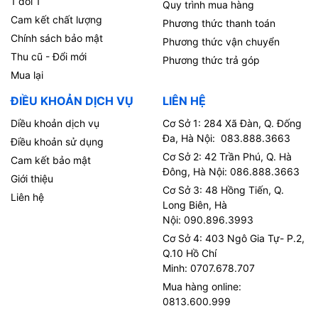
1 đổi 1
Quy trình mua hàng
Cam kết chất lượng
Phương thức thanh toán
Chính sách bảo mật
Phương thức vận chuyển
Thu cũ - Đổi mới
Phương thức trả góp
Mua lại
ĐIỀU KHOẢN DỊCH VỤ
LIÊN HỆ
Diều khoản dịch vụ
Cơ Sở 1: 284 Xã Đàn, Q. Đống
Đa, Hà Nội: 083.888.3663
Điều khoản sử dụng
Cơ Sở 2: 42 Trần Phú, Q. Hà
Cam kết bảo mật
Đông, Hà Nội: 086.888.3663
Giới thiệu
Cơ Sở 3: 48 Hồng Tiến, Q.
Liên hệ
Long Biên, Hà
Nội: 090.896.3993
Cơ Sở 4: 403 Ngô Gia Tự- P.2,
Q.10 Hồ Chí
Minh: 0707.678.707
Mua hàng online:
0813.600.999