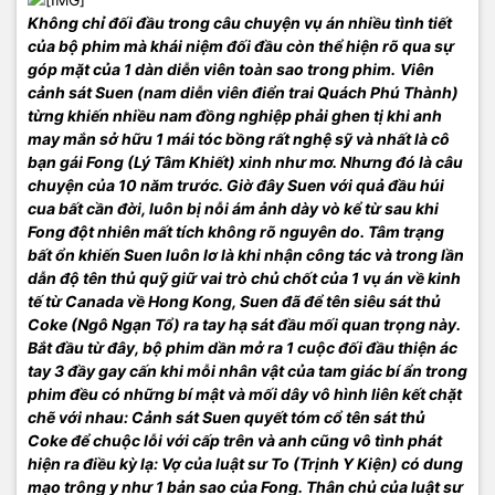
Không chỉ đối đầu trong câu chuyện vụ án nhiều tình tiết
của bộ phim mà khái niệm đối đầu còn thể hiện rõ qua sự
góp mặt của 1 dàn diễn viên toàn sao trong phim.
Viên
cảnh sát Suen (nam diễn viên điển trai Quách Phú Thành)
từng khiến nhiều nam đồng nghiệp phải ghen tị khi anh
may mắn sở hữu 1 mái tóc bồng rất nghệ sỹ và nhất là cô
bạn gái Fong (Lý Tâm Khiết) xinh như mơ. Nhưng đó là câu
chuyện của 10 năm trước. Giờ đây Suen với quả đầu húi
cua bất cần đời, luôn bị nỗi ám ảnh dày vò kể từ sau khi
Fong đột nhiên mất tích không rõ nguyên do. Tâm trạng
bất ổn khiến Suen luôn lơ là khi nhận công tác và trong lần
dẫn độ tên thủ quỹ giữ vai trò chủ chốt của 1 vụ án về kinh
tế từ Canada về Hong Kong, Suen đã để tên siêu sát thủ
Coke (Ngô Ngạn Tổ) ra tay hạ sát đầu mối quan trọng này.
Bắt đầu từ đây, bộ phim dần mở ra 1 cuộc đối đầu thiện ác
tay 3 đầy gay cấn khi mỗi nhân vật của tam giác bí ẩn trong
phim đều có những bí mật và mối dây vô hình liên kết chặt
chẽ với nhau: Cảnh sát Suen quyết tóm cổ tên sát thủ
Coke để chuộc lỗi với cấp trên và anh cũng vô tình phát
hiện ra điều kỳ lạ: Vợ của luật sư To (Trịnh Y Kiện) có dung
mạo trông y như 1 bản sao của Fong. Thân chủ của luật sư