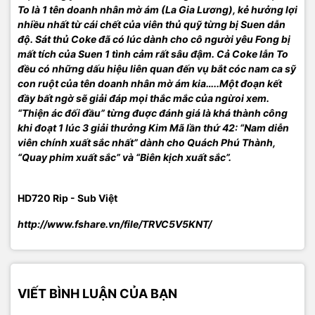
To là 1 tên doanh nhân mờ ám (La Gia Lương), kẻ hưởng lợi
nhiều nhất từ cái chết của viên thủ quỹ từng bị Suen dẫn
độ. Sát thủ Coke đã có lúc dành cho cô người yêu Fong bị
mất tích của Suen 1 tình cảm rất sâu đậm. Cả Coke lẫn To
đều có những dấu hiệu liên quan đến vụ bắt cóc nam ca sỹ
con ruột của tên doanh nhân mờ ám kia…..Một đoạn kết
đầy bất ngờ sẽ giải đáp mọi thắc mắc của ngừoi xem.
“Thiện ác đối đầu” từng đuợc đánh giá là khá thành công
khi đoạt 1 lúc 3 giải thưởng Kim Mã lần thứ 42: “Nam diễn
viên chính xuất sắc nhất” dành cho Quách Phú Thành,
“Quay phim xuất sắc” và “Biên kịch xuất sắc”.
HD720 Rip - Sub Việt
http://www.fshare.vn/file/TRVC5V5KNT/
VIẾT BÌNH LUẬN CỦA BẠN