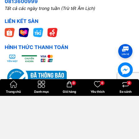
0813600999
Tất cả các ngày trong tuần (Trừ tết Âm Lịch)
LIÊN KẾT SÀN
HÌNH THỨC THANH TOÁN
0
0
0
Trang chủ
Danh mục
Giỏ hàng
Yêu thích
So sánh
Bản quyền thuộc về
Hoangkien
.
Cung cấp bởi
Sapo