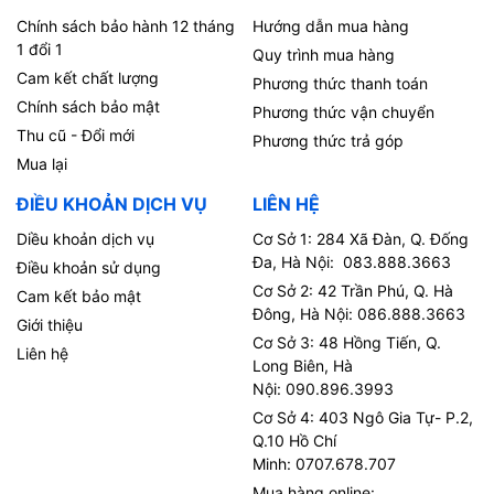
Chính sách bảo hành 12 tháng
Hướng dẫn mua hàng
1 đổi 1
Quy trình mua hàng
Cam kết chất lượng
Phương thức thanh toán
Chính sách bảo mật
Phương thức vận chuyển
Thu cũ - Đổi mới
Phương thức trả góp
Mua lại
ĐIỀU KHOẢN DỊCH VỤ
LIÊN HỆ
Diều khoản dịch vụ
Cơ Sở 1: 284 Xã Đàn, Q. Đống
Đa, Hà Nội: 083.888.3663
Điều khoản sử dụng
Cơ Sở 2: 42 Trần Phú, Q. Hà
Cam kết bảo mật
Đông, Hà Nội: 086.888.3663
Giới thiệu
Cơ Sở 3: 48 Hồng Tiến, Q.
Liên hệ
Long Biên, Hà
Nội: 090.896.3993
Cơ Sở 4: 403 Ngô Gia Tự- P.2,
Q.10 Hồ Chí
Minh: 0707.678.707
Mua hàng online: