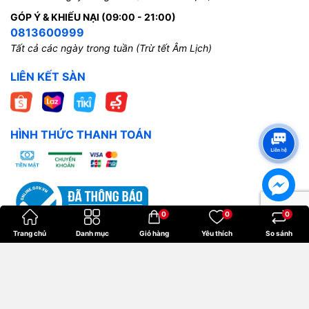
GÓP Ý & KHIẾU NẠI (09:00 - 21:00)
0813600999
Tất cả các ngày trong tuần (Trừ tết Âm Lịch)
LIÊN KẾT SÀN
HÌNH THỨC THANH TOÁN
0
0
0
Trang chủ
Danh mục
Giỏ hàng
Yêu thích
So sánh
Bản quyền thuộc về
Hoangkien
.
Cung cấp bởi
Sapo