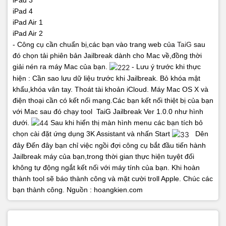
iPad 3
iPad 4
iPad Air 1
iPad Air 2
- Công cụ cần chuẩn bị,các bạn vào trang web của
TaiG
sau
đó chọn tải phiên bản Jailbreak dành cho Mac về,đồng thời
giải nén ra máy Mac của bạn.
- Lưu ý trước khi thực
hiện :
Cần sao lưu dữ liệu trước khi Jailbreak.
Bỏ khóa mật
khẩu,khóa vân tay.
Thoát tài khoản iCloud.
Máy Mac OS X và
điện thoại cần có kết nối mạng.Các bạn kết nối thiệt bị của bạn
với Mac sau đó chạy tool TaiG Jailbreak Ver 1.0.0 như hình
dưới.
Sau khi hiển thị màn hình menu các bạn tích bỏ
chọn cài đặt ứng dụng 3K Assistant và nhấn Start
Dên
đây Đến đây bạn chỉ việc ngồi đợi công cụ bắt đầu tiến hành
Jailbreak máy của bạn,trong thời gian thực hiện tuyệt đối
không tự động ngắt kết nối với máy tính của bạn.
Khi hoàn
thành tool sẽ báo thành công và mặt cười troll Apple.
Chúc các
bạn thành công.
Nguồn : hoangkien.com