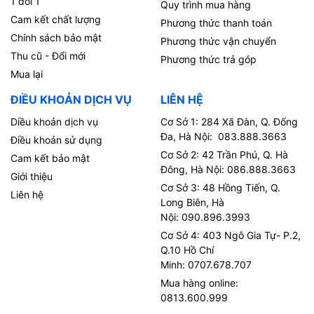
1 đổi 1
Quy trình mua hàng
Cam kết chất lượng
Phương thức thanh toán
Chính sách bảo mật
Phương thức vận chuyển
Thu cũ - Đổi mới
Phương thức trả góp
Mua lại
ĐIỀU KHOẢN DỊCH VỤ
LIÊN HỆ
Diều khoản dịch vụ
Cơ Sở 1: 284 Xã Đàn, Q. Đống
Đa, Hà Nội: 083.888.3663
Điều khoản sử dụng
Cơ Sở 2: 42 Trần Phú, Q. Hà
Cam kết bảo mật
Đông, Hà Nội: 086.888.3663
Giới thiệu
Cơ Sở 3: 48 Hồng Tiến, Q.
Liên hệ
Long Biên, Hà
Nội: 090.896.3993
Cơ Sở 4: 403 Ngô Gia Tự- P.2,
Q.10 Hồ Chí
Minh: 0707.678.707
Mua hàng online:
0813.600.999