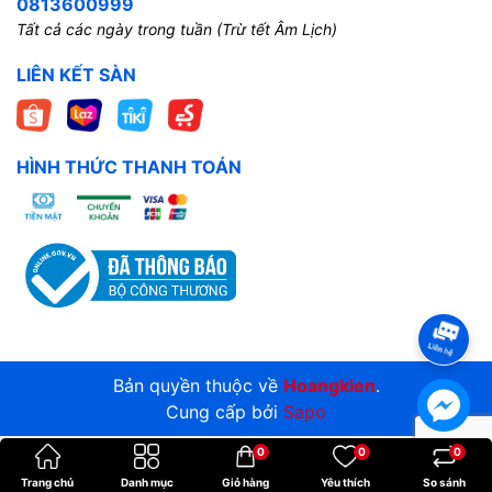
0813600999
Tất cả các ngày trong tuần (Trừ tết Âm Lịch)
LIÊN KẾT SÀN
HÌNH THỨC THANH TOÁN
Bản quyền thuộc về
Hoangkien
.
Cung cấp bởi
Sapo
0
0
0
Trang chủ
Danh mục
Giỏ hàng
Yêu thích
So sánh