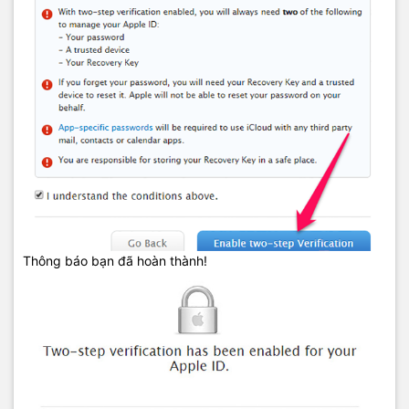
Thông báo bạn đã hoàn thành!