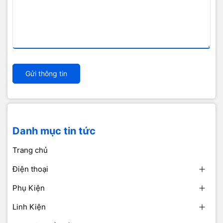
Gửi thông tin
Danh mục tin tức
Trang chủ
Điện thoại
Phụ Kiện
Linh Kiện