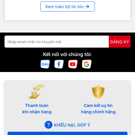
Xem toàn bộ tin tức
ĐĂNG KÝ
Kết nối với chúng tôi:
Thanh toán
Cam kết uy tín
khi nhận hàng
hàng chính hãng
KHIẾU NẠI, GÓP Ý