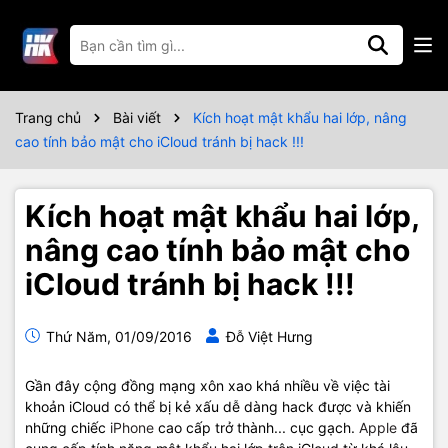
Trang chủ
Bài viết
Kích hoạt mật khẩu hai lớp, nâng
cao tính bảo mật cho iCloud tránh bị hack !!!
Kích hoạt mật khẩu hai lớp,
nâng cao tính bảo mật cho
iCloud tránh bị hack !!!
Thứ Năm, 01/09/2016
Đỗ Việt Hưng
Gần đây cộng đồng mạng xôn xao khá nhiều về việc tài
khoản iCloud có thể bị kẻ xấu dễ dàng hack được và khiến
những chiếc
iPhone
cao cấp trở thành... cục gạch.
Apple
đã