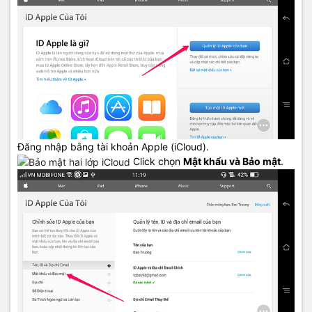
Đăng nhập bằng tài khoản Apple (iCloud).
Click chọn
Mật khẩu và Bảo mật
.