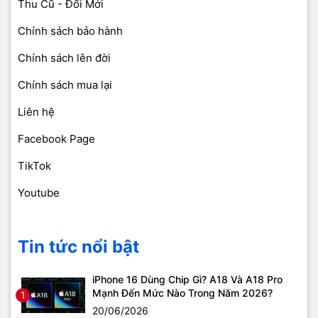
Thu Cũ - Đổi Mới
Chính sách bảo hành
Chính sách lên đời
Chính sách mua lại
Liên hệ
Facebook Page
TikTok
Youtube
Tin tức nổi bật
iPhone 16 Dùng Chip Gì? A18 Và A18 Pro
Mạnh Đến Mức Nào Trong Năm 2026?
1
20/06/2026