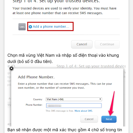
Chọn mã vùng Việt Nam và nhập số điện thoại vào khung
dưới (bỏ số 0 đầu tiên).
Bạn sẽ nhận được một mã xác thực gồm 4 chữ số trong tin