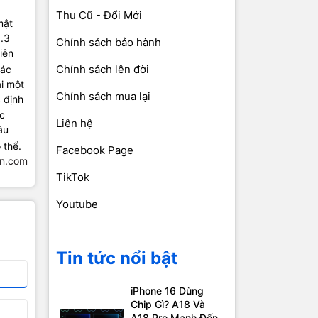
Thu Cũ - Đổi Mới
mật
9.3
Chính sách bảo hành
iên
Chính sách lên đời
các
ại một
Chính sách mua lại
 định
c
Liên hệ
âu
 thể.
Facebook Page
n.com
TikTok
Youtube
Tin tức nổi bật
iPhone 16 Dùng
Chip Gì? A18 Và
A18 Pro Mạnh Đến