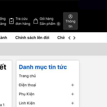
hống
Tra cứu
Giỏ hàng
Thông
hàng
đơn hàng
Sản phẩm
0
tin
hành
Chính sách lên đời
Chính sách mua lại
Liê
ết
Danh mục tin tức
Trang chủ
Điện thoại
Phụ Kiện
Linh Kiện
a 1