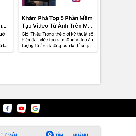
Khám Phá Top 5 Phần Mềm
Phần Mềm 
ng
Tạo Video Từ Ảnh Trên Máy
Miễn Phí C
Tính Được Ưa Chuộng Nhất
Top 5 Lựa 
ười
Giới Thiệu Trong thế giới kỹ thuật số
1. Giới Thiệu T
hiện đại, việc tạo ra những video ấn
việc tự sản xu
2024
ù là
tượng từ ảnh không còn là điều quá
phổ biến hơn b
xa lạ. Từ những bức ảnh kỷ...
nhà sản xuất 
chuyên giờ...
TƯ VẤN
TÌM CHI NHÁNH