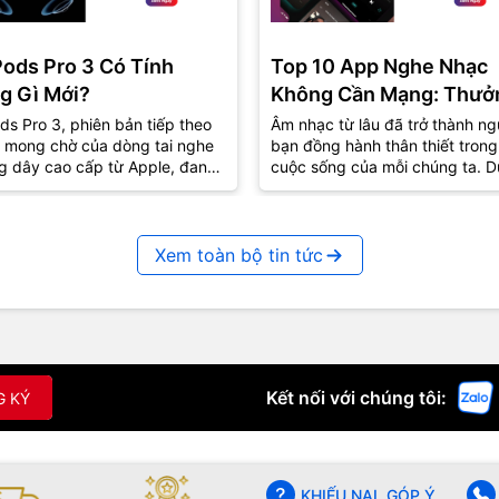
Pods Pro 3 Có Tính
Top 10 App Nghe Nhạc
g Gì Mới?
Không Cần Mạng: Thưở
Thức Âm Nhạc Mọi Nơi
ds Pro 3, phiên bản tiếp theo
Âm nhạc từ lâu đã trở thành ng
 mong chờ của dòng tai nghe
bạn đồng hành thân thiết trong
g dây cao cấp từ Apple, đang
cuộc sống của mỗi chúng ta. D
út sự quan tâm lớn từ cộng
lúc vui hay buồn, âm nhạc luôn
..
biết...
Xem toàn bộ tin tức
Kết nối với chúng tôi:
G KÝ
KHIẾU NẠI, GÓP Ý