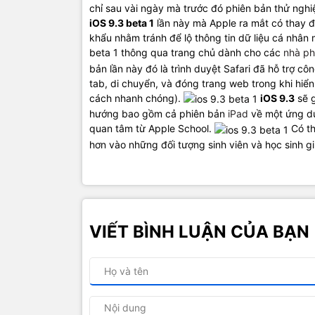
chỉ sau vài ngày mà trước đó phiên bản thử nghi
iOS 9.3 beta 1
lần này mà Apple ra mắt có thay 
khẩu nhằm tránh để lộ thông tin dữ liệu cá nhân
beta 1 thông qua trang chủ dành cho các
nhà ph
bản lần này đó là trình duyệt Safari đã hỗ trợ c
tab, di chuyển, và đóng trang web trong khi hiể
cách nhanh chóng).
iOS 9.3
sẽ g
hướng bao gồm cả phiên bản
iPad
về một ứng dụ
quan tâm từ Apple School.
Có th
hơn vào những đối tượng sinh viên và học sinh gi
VIẾT BÌNH LUẬN CỦA BẠN