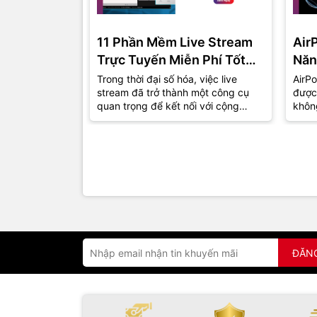
11 Phần Mềm Live Stream
Air
Trực Tuyến Miễn Phí Tốt
Năn
Nhất Năm 2024
Trong thời đại số hóa, việc live
AirPo
stream đã trở thành một công cụ
được
quan trọng để kết nối với cộng
khôn
đồng và khán giả. Dù bạn là một
thu h
game...
đồng.
ĐĂN