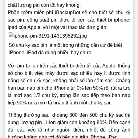
chất lượng pin còn tốt hay không.
Phần mềm miễn phí iBackupBot sẽ cho biết số chu kỳ
sạc pin, công suất pin thực tế trên các thiết bị iphone,
ipad của Apple, với một vài thao tác đơn giản.
Số chu kỳ sạc pin là một trong những căn cứ để biết
iPhone, iPad đã dùng nhiều hay chưa.
Với pin Li-Ion trên các thiết bị điện tử của Apple, thông
số cho biết việc máy được sạc nhiều hay ít được tính
bằng số chu kỳ sạc, không phải số lần cắm sạc. Chẳng
hạn bạn nạp pin cho iPhone từ 0% lên 50% rồi rút ra tức
là mới sạc 1/2 chu kỳ, trong lần sạc tiếp theo bạn nạp
tiếp 50% nữa mới là hoàn thành một chu kỳ sạc.
Thông thường sau khoảng 300 đến 500 chu kỳ sạc thì
dung lượng pin Li-Ion giảm còn khoảng 80%. Bên cạnh
đó, các yếu tố như nguồn điện, nhiệt độ cũng ảnh
hưởng không nhỏ tới độ bền pin trên iPhone, iPad.