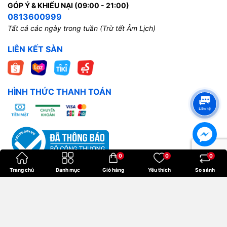
GÓP Ý & KHIẾU NẠI (09:00 - 21:00)
0813600999
Tất cả các ngày trong tuần (Trừ tết Âm Lịch)
LIÊN KẾT SÀN
HÌNH THỨC THANH TOÁN
0
0
0
Trang chủ
Danh mục
Giỏ hàng
Yêu thích
So sánh
Bản quyền thuộc về
Hoangkien
.
Cung cấp bởi
Sapo