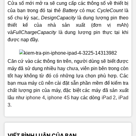
Cửa số mới mở ra sẽ cung cấp các thông số về thiết bị
của bạn trong đó tại thẻ
Battery
có mục
CycleCount
là
số chu kỳ sạc,
DesignCapacity
là dung lượng pin theo
thiết kế của nhà sản xuất (đơn vị mAh)
và
FullChargeCapacity
là dung lượng pin thực tại khi
được nạp đầy.
Căn cứ vào các thông tin trên, người dùng sẽ biết được
máy đã sử dụng nhiều hay chưa, viên pin bên trong còn
tốt hay không từ đó có những lựa chọn phù hợp. Các
bạn mua máy cũ nên cài đặt sẵn phần mềm để kiểm tra
chất lượng pin của máy, đặc biệt các máy đã sản xuất
lâu như
iphone 4
,
iphone 4S
hay các dòng
iPad 2
,
iPad
3
.
VIẾT BÌNH LUẬN CỦA BẠN