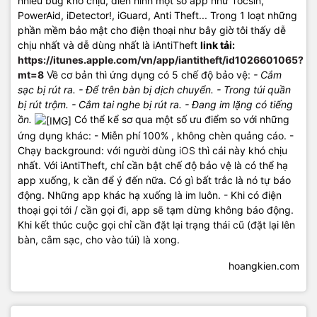
nhiều bug khó chịu, điển hình một số app như Tocsin,
PowerAid, iDetector!, iGuard, Anti Theft... Trong 1 loạt những
phần mềm bảo mật cho điện thoại như bây giờ tôi thấy dễ
chịu nhất và dễ dùng nhất là iAntiTheft
link tải:
https://itunes.apple.com/vn/app/iantitheft/id1026601065?
mt=8
Về cơ bản thì ứng dụng có 5 chế độ bảo vệ:
- Cắm
sạc bị rút ra. - Để trên bàn bị dịch chuyển. - Trong túi quần
bị rút trộm. - Cắm tai nghe bị rút ra. - Đang im lặng có tiếng
ồn.
Có thể kể sơ qua một số ưu điểm so với những
ứng dụng khác: - Miễn phí 100% , không chèn quảng cáo. -
Chạy background: với người dùng
iOS
thì cái này khó chịu
nhất. Với iAntiTheft, chỉ cần bật chế độ bảo vệ là có thể hạ
app xuống, k cần để ý đến nữa. Có gì bất trắc là nó tự báo
động. Những app khác hạ xuống là im luôn. - Khi có điện
thoại gọi tới / cần gọi đi, app sẽ tạm dừng không báo động.
Khi kết thúc cuộc gọi chỉ cần đặt lại trạng thái cũ (đặt lại lên
bàn, cắm sạc, cho vào túi) là xong.
hoangkien.com