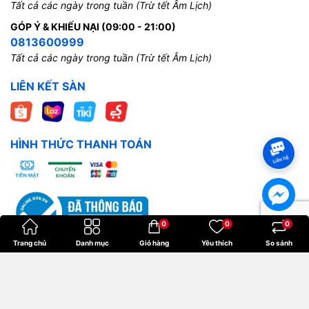
Tất cả các ngày trong tuần (Trừ tết Âm Lịch)
GÓP Ý & KHIẾU NẠI (09:00 - 21:00)
0813600999
Tất cả các ngày trong tuần (Trừ tết Âm Lịch)
LIÊN KẾT SÀN
HÌNH THỨC THANH TOÁN
0
0
0
Trang chủ
Danh mục
Giỏ hàng
Yêu thích
So sánh
Bản quyền thuộc về
Hoangkien
.
Cung cấp bởi
Sapo