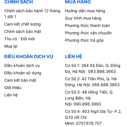
CHÍNH SÁCH
MUA HÀNG
Chính sách bảo hành 12 tháng
Hướng dẫn mua hàng
1 đổi 1
Quy trình mua hàng
Cam kết chất lượng
Phương thức thanh toán
Chính sách bảo mật
Phương thức vận chuyển
Thu cũ - Đổi mới
Phương thức trả góp
Mua lại
ĐIỀU KHOẢN DỊCH VỤ
LIÊN HỆ
Diều khoản dịch vụ
Cơ Sở 1: 284 Xã Đàn, Q. Đống
Đa, Hà Nội: 083.888.3663
Điều khoản sử dụng
Cơ Sở 2: 42 Trần Phú, Q. Hà
Cam kết bảo mật
Đông, Hà Nội: 086.888.3663
Giới thiệu
Cơ Sở 3: 48 Hồng Tiến, Q.
Liên hệ
Long Biên, Hà
Nội: 090.896.3993
Cơ Sở 4: 403 Ngô Gia Tự- P.2,
Q.10 Hồ Chí
Minh: 0707.678.707