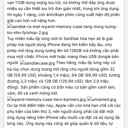
vẹn 11GB dung lượng lưu trữ, nó không thể đáp ứng được
nhiều sự cần thiết lưu trữ đơn giản nhất, trong khi ứng dụng
thì ngày 1 nặng, còn ảnh/đoạn phim cũng xuất hiện độ phân
giải cao hơn với nặng hơn.
Tuy nhiên mẫu ốp lưng mới từ SanDisk hứa hẹn sẽ là giải
pháp mà người dùng iPhone đang tìm kiếm bấy lâu, cho
phép mở rộng dung lượng lên tới 128GB mà không cần phải
mua một chiếc
iPhone
mới hoặc mang theo USB dongle bên
người.
Theo hãng, mẫu ốp lưng này có
ba tùy chọn dung lượng mở rộng cho người dùng gồm 32
GB (59,99 USD, khoảng 1,4 triệu), 64 GB (99,99 USD, tương
đương 2,3 triệu) và 128 GB (129,99 USD, tầm 2,9 triệu
đồng). Sản phẩm cũng có bốn màu cơ bản gồm xanh lam,
xám, đỏ và xanh mòng két.
Do tại thời điểm hiện nay, Apple vẫn còn khá hạn chế với các
phụ kiện của bên thứ 3, nên người dùng phải cài đặt một
ứng dụng riêng trên iPhone nếu muốn cài đặt và sử dụng ốp
lưng này. Ứng dụng này cũng sẽ giúp quản lý dữ liệu, tự