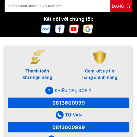
ĐĂNG KÝ
Kết nối với chúng tôi:
Thanh toán
Cam kết uy tín
khi nhận hàng
hàng chính hãng
KHIẾU NẠI, GÓP Ý
0813600999
TƯ VẤN
0813600999