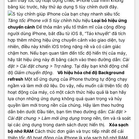
cảm thấy tốc độ hoạt động chiếc iPhone của mình không
bằng lúc trước, hãy thử áp dụng 5 tùy chỉnh dưới đây.
Tăng tốc iPhone với 5 tùy chỉnh hữu hiệu
Loại bỏ hiệu ứng
chuyển cảnh
Để thỏa mãn yếu tố thẩm mĩ của cộng đồng
người dùng iPhone, bắt đầu từ iOS 8, “Táo khuyết” đã tích
hợp thêm những hiệu ứng chuyển cảnh vào giao diện, tuy
nhiên, điều này khiến iOS trông nặng nề và có cảm giác
chậm hơn. Nếu bạn quan tâm đến tốc độ hiển thị của máy,
hãy tắt hiệu ứng này đi bằng cách vào theo đường dẫn:
Cài
đặt > Cài đặt chung > Trợ năng
. Tại đây bạn khởi động chế
độ
Giảm chuyển động.
Vô hiệu hóa chế độ Background
refresh
Một số ứng dụng của iPhone thường tự động chạy
ngầm và làm mới dữ liệu. Do vậy, nếu muốn cải thiện tốc độ
hoạt động của máy, có một cách thức hiệu quả là bạn hãy
lựa chọn những ứng dụng không quá quan trọng và hủy
quyền làm mới trong nền của chúng. Hãy làm theo hướng
dẫn bên dưới: Đầu tiên, bạn tìm theo đường dẫn:
Cài đặt >
Cài đặt chung > Làm mới ứng dụng trong nền
, tìm và rà soát
lại các ứng dụng trong danh sách được hiển thị.
Xóa sạch
bộ nhớ RAM
Cách thức đơn giản và trực tiếp nhất để cải
thiện tốc độ hoạt động của iPhone là xóa sạch bộ nhớ RAM.