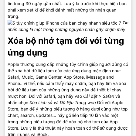
tin trong 30 ngày gần nhất. Lưu ý là trước khi thực hiện bạn
phải xem xét kĩ để khỏi đánh mất những tin nhắn quan
trọng.
Tin
nhắn cũng là một trong những nguyên nhân gây chậm máy
Xóa bộ nhớ tạm đối với từng
ứng dụng
Apple
thường cung cấp những tùy chỉnh giúp người dùng có
thể xóa bớt dữ liệu tạm của các ứng dụng mặc định như:
Safari, Music, Game Center, App Store, iMessage and
Phone.. vì thế, nếu cảm thấy máy chậm, bạn hãy tìm và xóa
bớt dữ liệu tạm của những ứng dụng này để thiết bị chạy
mượt hơn. Đối với Safari, bạn hãy vào
Cài đặt > Safari
và
nhấn chọn
Xóa Lịch sử và Dữ liệu Trang web
Đối với Apple
Store, bạn để ý những biểu tượng ở hàng dưới cùng như top
chart, search, updates... hãy gõ liên tiếp 10 lần vào một
trong những biểu tượng đó để xóa bộ nhớ tạm của App
Store. Lưu ý là thủ thuật này hoàn toàn có thể sử dụng được
trên iTunes và iBook.