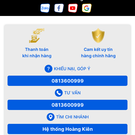
Thanh toán
Cam kết uy tín
khi nhận hàng
hàng chính hãng
KHIẾU NẠI, GÓP Ý
0813600999
TƯ VẤN
0813600999
TÌM CHI NHÁNH
Hệ thống Hoàng Kiên