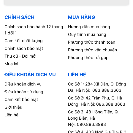
CHÍNH SÁCH
MUA HÀNG
Chính sách bảo hành 12 tháng
Hướng dẫn mua hàng
1 đổi 1
Quy trình mua hàng
Cam kết chất lượng
Phương thức thanh toán
Chính sách bảo mật
Phương thức vận chuyển
Thu cũ - Đổi mới
Phương thức trả góp
Mua lại
ĐIỀU KHOẢN DỊCH VỤ
LIÊN HỆ
Diều khoản dịch vụ
Cơ Sở 1: 284 Xã Đàn, Q. Đống
Đa, Hà Nội: 083.888.3663
Điều khoản sử dụng
Cơ Sở 2: 42 Trần Phú, Q. Hà
Cam kết bảo mật
Đông, Hà Nội: 086.888.3663
Giới thiệu
Cơ Sở 3: 48 Hồng Tiến, Q.
Liên hệ
Long Biên, Hà
Nội: 090.896.3993
Cơ Sở 4: 403 Ngô Gia Tự- P.2,