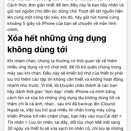
Cách thức đơn giản nhất để làm điều này là bạn hãy nhấn và
giữ nút nguồn cho đến lúc dòng chữ
Trượt để tắt nguồn
hiện
lên cùng một công tắc kéo, khi đó, hãy giữ nút home cứng
khoảng 5 giây và iPhone của bạn sẽ chuyển về màn hình
chính.
Xóa hết những ứng dụng
không dùng tới
Khi nhàm chán, chúng ta thường có thói quen tải về thêm
nhiều ứng dụng và trò chơi mới, để rồi bỏ quên chúng trong
máy sau khi chán. Điều này sẽ khiến bộ nhớ của thiết bị phải
lưu trữ thêm các tập tin không cần thiết và không hoạt động
nhanh như trước. Vì thế, lời khuyên chân thành là các bạn
hãy dành thời gian “dọn dẹp” chiếc iPhone cả mình bằng
cách tìm và xóa bỏ những ứng dụng lâu không dùng tới và
thậm chí là cả ảnh, nhạc.. sau khi đã backup lên iClound.
Ngoài ra, việc lưu trữ quá nhiều tin nhắn trong máy cũng
khiến iPhone trở nên chậm chạp, bạn hãy vào mục
Cài đặt >
Tin nhắn > Lưu tin nhắn
, tại đây, đổi tùy chọn
Mãi mãi
sang
30 ngày
và thiết bị sẽ xóa sạch tin nhắn cũ, chỉ lưu lại những