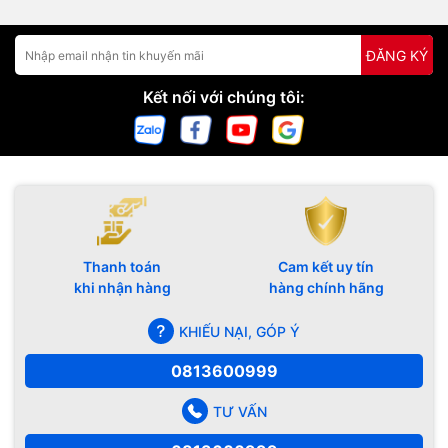
ĐĂNG KÝ
Kết nối với chúng tôi:
Thanh toán
Cam kết uy tín
khi nhận hàng
hàng chính hãng
KHIẾU NẠI, GÓP Ý
0813600999
TƯ VẤN