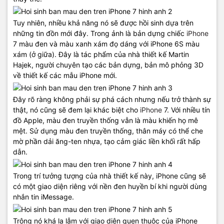
Tuy nhiên, nhiều khả năng nó sẽ được hồi sinh dựa trên
những tin đồn mới đây. Trong ảnh là bản dựng chiếc
iPhone
7 màu đen và màu xanh xám đọ dáng với iPhone 6S màu
xám (ở giữa). Đây là tác phẩm của nhà thiết kế Martin
Hajek, người chuyên tạo các bản dựng, bản mô phỏng 3D
về thiết kế các mẫu iPhone mới.
Đây rõ ràng không phải sự phá cách nhưng nếu trở thành sự
thật, nó cũng sẽ đem lại khác biệt cho
iPhone
7. Với nhiều tín
đồ Apple, màu đen truyền thống vẫn là màu khiến họ mê
mệt. Sử dụng màu đen truyền thống, thân máy có thể che
mờ phần dải ăng-ten nhựa, tạo cảm giác liền khối rất hấp
dẫn.
Trong trí tưởng tượng của nhà thiết kế này, iPhone cũng sẽ
có một giao diện riêng với nền đen huyền bí khi người dùng
nhắn tin iMessage.
Trông nó khá lạ lẫm với giao diện quen thuộc của iPhone