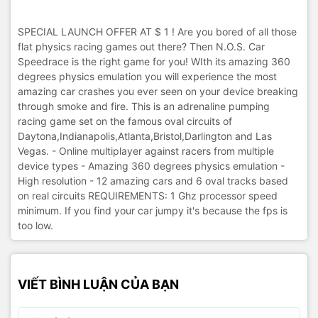
SPECIAL LAUNCH OFFER AT $ 1 ! Are you bored of all those
flat physics racing games out there? Then N.O.S. Car
Speedrace is the right game for you! WIth its amazing 360
degrees physics emulation you will experience the most
amazing car crashes you ever seen on your device breaking
through smoke and fire. This is an adrenaline pumping
racing game set on the famous oval circuits of
Daytona,Indianapolis,Atlanta,Bristol,Darlington and Las
Vegas. - Online multiplayer against racers from multiple
device types - Amazing 360 degrees physics emulation -
High resolution - 12 amazing cars and 6 oval tracks based
on real circuits REQUIREMENTS: 1 Ghz processor speed
minimum. If you find your car jumpy it's because the fps is
too low.
VIẾT BÌNH LUẬN CỦA BẠN