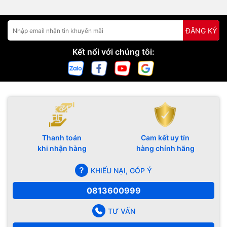
ĐĂNG KÝ
Kết nối với chúng tôi:
Thanh toán
Cam kết uy tín
khi nhận hàng
hàng chính hãng
KHIẾU NẠI, GÓP Ý
0813600999
TƯ VẤN