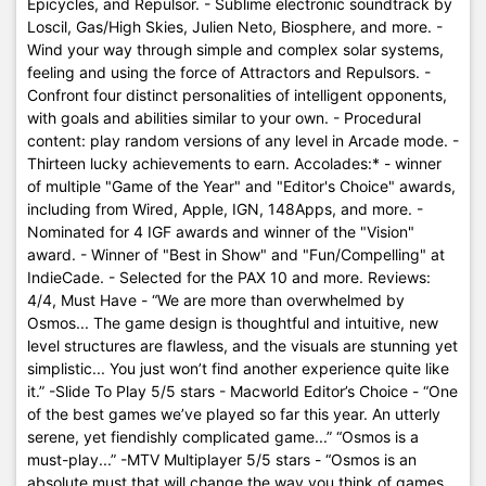
Epicycles, and Repulsor. - Sublime electronic soundtrack by
Loscil, Gas/High Skies, Julien Neto, Biosphere, and more. -
Wind your way through simple and complex solar systems,
feeling and using the force of Attractors and Repulsors. -
Confront four distinct personalities of intelligent opponents,
with goals and abilities similar to your own. - Procedural
content: play random versions of any level in Arcade mode. -
Thirteen lucky achievements to earn. Accolades:* - winner
of multiple "Game of the Year" and "Editor's Choice" awards,
including from Wired, Apple, IGN, 148Apps, and more. -
Nominated for 4 IGF awards and winner of the "Vision"
award. - Winner of "Best in Show" and "Fun/Compelling" at
IndieCade. - Selected for the PAX 10 and more. Reviews:
4/4, Must Have - “We are more than overwhelmed by
Osmos... The game design is thoughtful and intuitive, new
level structures are flawless, and the visuals are stunning yet
simplistic... You just won’t find another experience quite like
it.” -Slide To Play 5/5 stars - Macworld Editor’s Choice - “One
of the best games we’ve played so far this year. An utterly
serene, yet fiendishly complicated game...” “Osmos is a
must-play...” -MTV Multiplayer 5/5 stars - “Osmos is an
absolute must that will change the way you think of games,