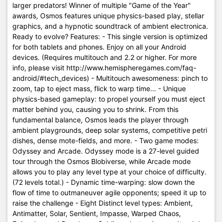
larger predators! Winner of multiple "Game of the Year"
awards, Osmos features unique physics-based play, stellar
graphics, and a hypnotic soundtrack of ambient electronica.
Ready to evolve? Features: - This single version is optimized
for both tablets and phones. Enjoy on all your Android
devices. (Requires multitouch and 2.2 or higher. For more
info, please visit http://www.hemispheregames.com/faq-
android/#tech_devices) - Multitouch awesomeness: pinch to
zoom, tap to eject mass, flick to warp time... - Unique
physics-based gameplay: to propel yourself you must eject
matter behind you, causing you to shrink. From this
fundamental balance, Osmos leads the player through
ambient playgrounds, deep solar systems, competitive petri
dishes, dense mote-fields, and more. - Two game modes:
Odyssey and Arcade. Odyssey mode is a 27-level guided
tour through the Osmos Blobiverse, while Arcade mode
allows you to play any level type at your choice of difficulty.
(72 levels total.) - Dynamic time-warping: slow down the
flow of time to outmaneuver agile opponents; speed it up to
raise the challenge - Eight Distinct level types: Ambient,
Antimatter, Solar, Sentient, Impasse, Warped Chaos,