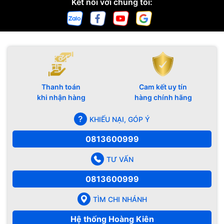
Kết nối với chúng tôi:
Thanh toán
Cam kết uy tín
khi nhận hàng
hàng chính hãng
KHIẾU NẠI, GÓP Ý
0813600999
TƯ VẤN
0813600999
TÌM CHI NHÁNH
Hệ thống Hoàng Kiên