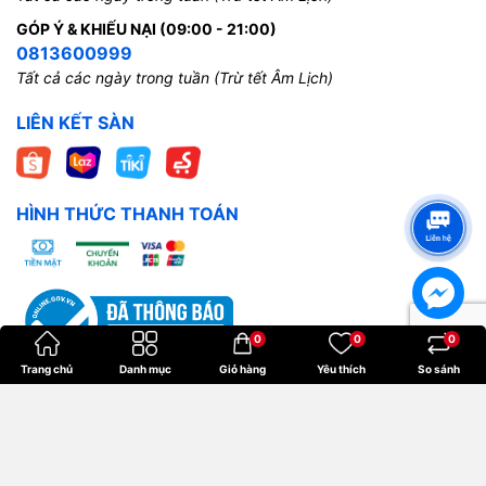
GÓP Ý & KHIẾU NẠI (09:00 - 21:00)
0813600999
Tất cả các ngày trong tuần (Trừ tết Âm Lịch)
LIÊN KẾT SÀN
HÌNH THỨC THANH TOÁN
0
0
0
Trang chủ
Danh mục
Giỏ hàng
Yêu thích
So sánh
Bản quyền thuộc về
Hoangkien
.
Cung cấp bởi
Sapo