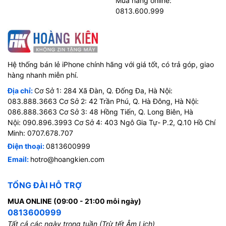
Mua hàng online:
0813.600.999
Hệ thống bán lẻ iPhone chính hãng với giá tốt, có trả góp, giao
hàng nhanh miễn phí.
Địa chỉ:
Cơ Sở 1: 284 Xã Đàn, Q. Đống Đa, Hà Nội:
083.888.3663 Cơ Sở 2: 42 Trần Phú, Q. Hà Đông, Hà Nội:
086.888.3663 Cơ Sở 3: 48 Hồng Tiến, Q. Long Biên, Hà
Nội: 090.896.3993 Cơ Sở 4: 403 Ngô Gia Tự- P.2, Q.10 Hồ Chí
Minh: 0707.678.707
Điện thoại:
0813600999
Email:
hotro@hoangkien.com
TỔNG ĐÀI HỖ TRỢ
MUA ONLINE (09:00 - 21:00 mỗi ngày)
0813600999
Tất cả các ngày trong tuần (Trừ tết Âm Lịch)