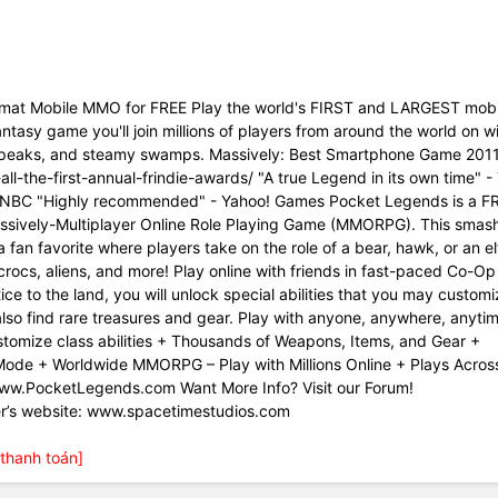
 format Mobile MMO for FREE Play the world's FIRST and LARGEST mobi
asy game you'll join millions of players from around the world on wi
n peaks, and steamy swamps. Massively: Best Smartphone Game 201
all-the-first-annual-frindie-awards/ "A true Legend in its own time" -
NBC "Highly recommended" - Yahoo! Games Pocket Legends is a F
assively-Multiplayer Online Role Playing Game (MMORPG). This smash
 fan favorite where players take on the role of a bear, hawk, or an e
 crocs, aliens, and more! Play online with friends in fast-paced Co-Op
ce to the land, you will unlock special abilities that you may customi
l also find rare treasures and gear. Play with anyone, anywhere, anyti
stomize class abilities + Thousands of Weapons, Items, and Gear +
o Mode + Worldwide MMORPG – Play with Millions Online + Plays Acros
www.PocketLegends.com Want More Info? Visit our Forum!
’s website: www.spacetimestudios.com
thanh toán]