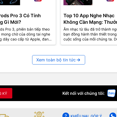
Pods Pro 3 Có Tính
Top 10 App Nghe Nhạc
g Gì Mới?
Không Cần Mạng: Thưở
Thức Âm Nhạc Mọi Nơi
ds Pro 3, phiên bản tiếp theo
Âm nhạc từ lâu đã trở thành ng
 mong chờ của dòng tai nghe
bạn đồng hành thân thiết trong
g dây cao cấp từ Apple, đang
cuộc sống của mỗi chúng ta. D
út sự quan tâm lớn từ cộng
lúc vui hay buồn, âm nhạc luôn
..
biết...
Xem toàn bộ tin tức
Kết nối với chúng tôi:
G KÝ
KHIẾU NẠI, GÓP Ý