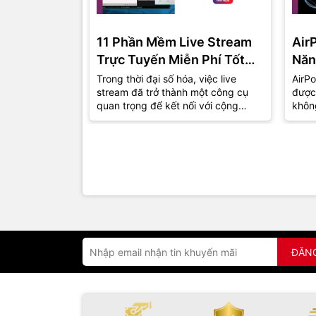
11 Phần Mềm Live Stream
Air
Trực Tuyến Miễn Phí Tốt
Năn
Nhất Năm 2024
Trong thời đại số hóa, việc live
AirPo
stream đã trở thành một công cụ
được
quan trọng để kết nối với cộng
khôn
đồng và khán giả. Dù bạn là một
thu h
game...
đồng.
ĐĂN