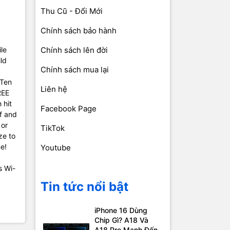
Thu Cũ - Đổi Mới
Chính sách bảo hành
le
Chính sách lên đời
ld
Chính sách mua lại
1
 Ten
Liên hệ
REE
 hit
Facebook Page
lf and
 or
TikTok
ze to
me!
Youtube
s Wi-
Tin tức nổi bật
iPhone 16 Dùng
Chip Gì? A18 Và
A18 Pro Mạnh Đến