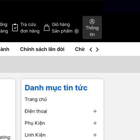
hống
Tra cứu
Giỏ hàng
Thông
hàng
đơn hàng
Sản phẩm
0
tin
hành
Chính sách lên đời
Chính sách mua lại
Liê
Danh mục tin tức
Trang chủ
Điện thoại
Phụ Kiện
Linh Kiện
ating: