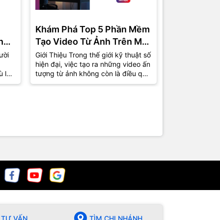
Khám Phá Top 5 Phần Mềm
Phần Mềm 
ng
Tạo Video Từ Ảnh Trên Máy
Miễn Phí C
Tính Được Ưa Chuộng Nhất
Top 5 Lựa 
ười
Giới Thiệu Trong thế giới kỹ thuật số
1. Giới Thiệu T
hiện đại, việc tạo ra những video ấn
việc tự sản xu
2024
ù là
tượng từ ảnh không còn là điều quá
phổ biến hơn b
xa lạ. Từ những bức ảnh kỷ...
nhà sản xuất 
chuyên giờ...
TƯ VẤN
TÌM CHI NHÁNH