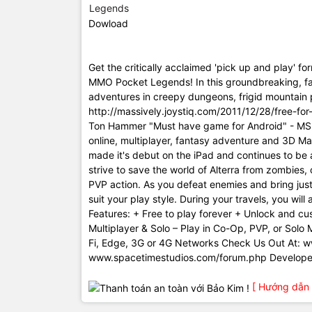
Dowload
Get the critically acclaimed 'pick up and play'
MMO Pocket Legends! In this groundbreaking, fant
adventures in creepy dungeons, frigid mountai
http://massively.joystiq.com/2011/12/28/free-for-
Ton Hammer "Must have game for Android" - MS
online, multiplayer, fantasy adventure and 3D M
made it's debut on the iPad and continues to be a
strive to save the world of Alterra from zombies,
PVP action. As you defeat enemies and bring justi
suit your play style. During your travels, you wil
Features: + Free to play forever + Unlock and cu
Multiplayer & Solo – Play in Co-Op, PVP, or Sol
Fi, Edge, 3G or 4G Networks Check Us Out At: 
www.spacetimestudios.com/forum.php Developer
[ Hướng dẫn 