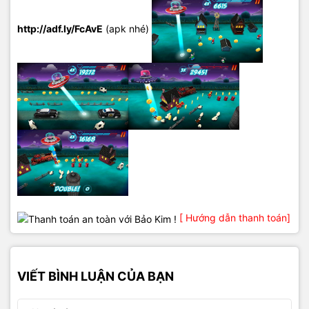
http://adf.ly/FcAvE
(apk nhé)
[ Hướng dẫn thanh toán]
VIẾT BÌNH LUẬN CỦA BẠN