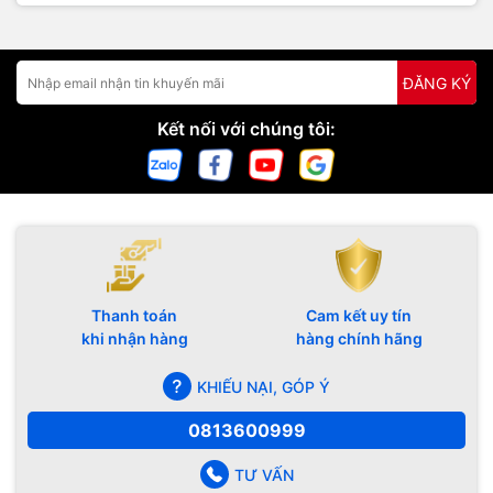
ĐĂNG KÝ
Kết nối với chúng tôi:
Thanh toán
Cam kết uy tín
khi nhận hàng
hàng chính hãng
KHIẾU NẠI, GÓP Ý
0813600999
TƯ VẤN