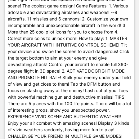
scene! The coolest game design! Game Features: 1. Various
adorable and devastating airplanes and weapons! --9
aircrafts, 11 missiles and 6 cannons! 2. Customize your own
incomparable and unexceptionable aircraft in the world! 3.
More than 25 cool pilot icons for you to choose from 4.
Collect more coins to unlock more! How to play: 1. MASTER
YOUR AIRCRAFT WITH INTUITIVE CONTROL SCHEME! Tilt
your device and swipe the screen to avoid dangerous! Click
the target bottom to aim at your enemy and give
devastating attack! Control your aircraft to enable full 360-
degree flight in 3D space! 2. ACTIVATE DOGFIGHT MODE
AND PROMOTE HIT RATE! Stalk your enemy under your field
of view and get close to them! Tap the DFM button and
focus on blasting away at the enemy! Lash out at your foes
with powerful machine gun and destructive missiles! TIPS:
There are 5 planes with the 100 life points. There will be a lot
of interesting props, show you unexpected power.
EXPERIENCE VIVID SCENE AND AUTHENTIC WEATHER!
Enjoy your air combat with amazing scenes! Display 3 kinds
of vivid weathers randomly, having more fun to play!
CHALLENGE YOUR FRIEND IN MULTIPLE GAME MODES!