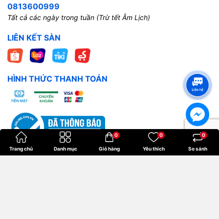
0813600999
Tất cả các ngày trong tuần (Trừ tết Âm Lịch)
LIÊN KẾT SÀN
HÌNH THỨC THANH TOÁN
0
0
0
Trang chủ
Danh mục
Giỏ hàng
Yêu thích
So sánh
Bản quyền thuộc về
Hoangkien
.
Cung cấp bởi
Sapo