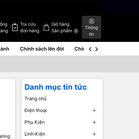
hống
Tra cứu
Giỏ hàng
Thông
hàng
đơn hàng
Sản phẩm
0
tin
hành
Chính sách lên đời
Chính sách mua lại
Liê
Danh mục tin tức
Trang chủ
Điện thoại
Phụ Kiện
Linh Kiện
ating: