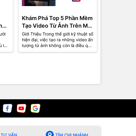
Khám Phá Top 5 Phần Mềm
Phần Mềm 
ng
Tạo Video Từ Ảnh Trên Máy
Miễn Phí C
Tính Được Ưa Chuộng Nhất
Top 5 Lựa 
ười
Giới Thiệu Trong thế giới kỹ thuật số
1. Giới Thiệu T
hiện đại, việc tạo ra những video ấn
việc tự sản xu
2024
ù là
tượng từ ảnh không còn là điều quá
phổ biến hơn b
xa lạ. Từ những bức ảnh kỷ...
nhà sản xuất 
chuyên giờ...
TƯ VẤN
TÌM CHI NHÁNH