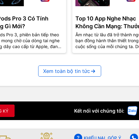
Pods Pro 3 Có Tính
Top 10 App Nghe Nhạc
g Gì Mới?
Không Cần Mạng: Thưở
Thức Âm Nhạc Mọi Nơi
ds Pro 3, phiên bản tiếp theo
Âm nhạc từ lâu đã trở thành ng
 mong chờ của dòng tai nghe
bạn đồng hành thân thiết trong
g dây cao cấp từ Apple, đang
cuộc sống của mỗi chúng ta. D
út sự quan tâm lớn từ cộng
lúc vui hay buồn, âm nhạc luôn
..
biết...
Xem toàn bộ tin tức
Kết nối với chúng tôi:
G KÝ
KHIẾU NẠI, GÓP Ý