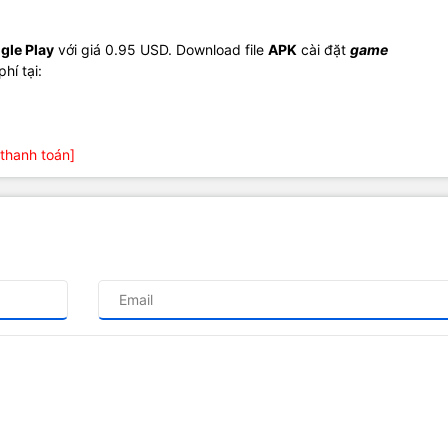
gle Play
với giá 0.95 USD. Download file
APK
cài đặt
game
hí tại:
thanh toán]