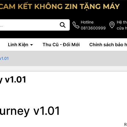
Hotline
Hệ t
0813600999
cửa 
Linh Kiện
Thu Cũ - Đổi Mới
Chính sách bảo 
v1.01
y v1.01
urney v1.01
R