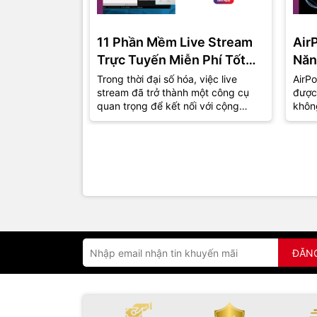
11 Phần Mềm Live Stream
Air
Trực Tuyến Miễn Phí Tốt
Năn
Nhất Năm 2024
Trong thời đại số hóa, việc live
AirPo
stream đã trở thành một công cụ
được
quan trọng để kết nối với cộng
khôn
đồng và khán giả. Dù bạn là một
thu h
game...
đồng.
ĐĂN