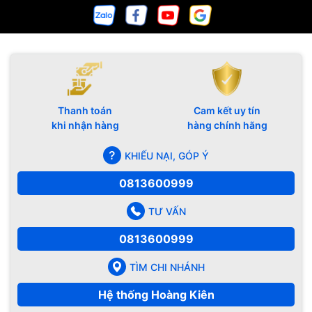
Thanh toán
Cam kết uy tín
khi nhận hàng
hàng chính hãng
KHIẾU NẠI, GÓP Ý
0813600999
TƯ VẤN
0813600999
TÌM CHI NHÁNH
Hệ thống Hoàng Kiên