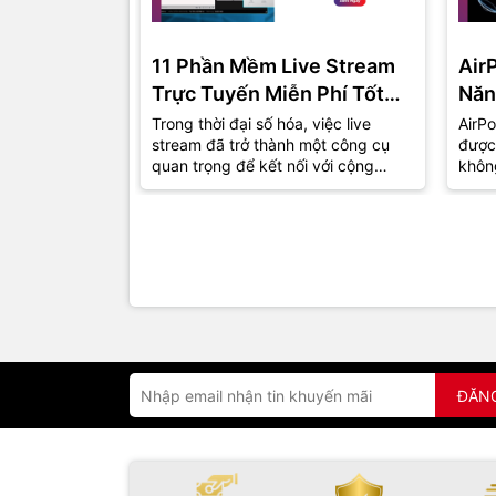
11 Phần Mềm Live Stream
Air
Trực Tuyến Miễn Phí Tốt
Năn
Nhất Năm 2024
Trong thời đại số hóa, việc live
AirPo
stream đã trở thành một công cụ
được
quan trọng để kết nối với cộng
khôn
đồng và khán giả. Dù bạn là một
thu h
game...
đồng.
ĐĂN