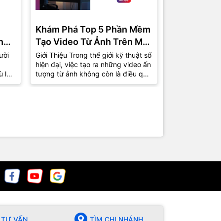
Khám Phá Top 5 Phần Mềm
Phần Mềm 
ng
Tạo Video Từ Ảnh Trên Máy
Miễn Phí C
Tính Được Ưa Chuộng Nhất
Top 5 Lựa 
ười
Giới Thiệu Trong thế giới kỹ thuật số
1. Giới Thiệu T
hiện đại, việc tạo ra những video ấn
việc tự sản xu
2024
ù là
tượng từ ảnh không còn là điều quá
phổ biến hơn b
xa lạ. Từ những bức ảnh kỷ...
nhà sản xuất 
chuyên giờ...
TƯ VẤN
TÌM CHI NHÁNH