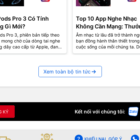
Pods Pro 3 Có Tính
Top 10 App Nghe Nhạc
g Gì Mới?
Không Cần Mạng: Thưở
Thức Âm Nhạc Mọi Nơi
ds Pro 3, phiên bản tiếp theo
Âm nhạc từ lâu đã trở thành ng
 mong chờ của dòng tai nghe
bạn đồng hành thân thiết trong
g dây cao cấp từ Apple, đang
cuộc sống của mỗi chúng ta. D
út sự quan tâm lớn từ cộng
lúc vui hay buồn, âm nhạc luôn
..
biết...
Xem toàn bộ tin tức
Kết nối với chúng tôi:
G KÝ
KHIẾU NẠI, GÓP Ý