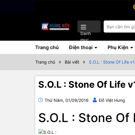
Danh
mục
Trang chủ
Điện thoại
Phụ Kiện
Trang chủ
Bài viết
S.O.L : Stone Of Life v1
S.O.L : Stone Of Life v
Thứ Năm, 01/09/2016
Đỗ Việt Hưng
S.O.L : Stone Of L