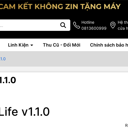
Hotline
Hệ t
0813600999
cửa 
Linh Kiện
Thu Cũ - Đổi Mới
Chính sách bảo 
.1.0
1.1.0
ife v1.1.0
R