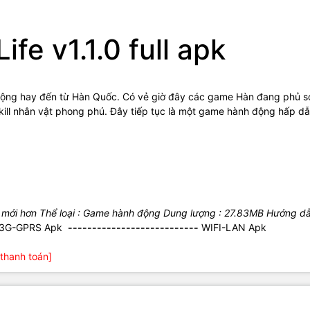
ife v1.1.0 full apk
h động hay đến từ Hàn Quốc. Có vẻ giờ đây các game Hàn đang phủ 
skill nhân vật phong phú. Đây tiếp tục là một game hành động hấp d
 mới hơn
Thể loại : Game hành động
Dung lượng : 27.83MB
Hướng dẫ
3G-GPRS Apk
---------------------------
WIFI-LAN Apk
thanh toán]