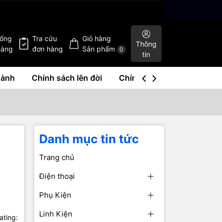
hống
Tra cứu
Giỏ hàng
Thông
hàng
đơn hàng
Sản phẩm
0
tin
hành
Chính sách lên đời
Chính sách mua lại
Liê
Danh mục tin tức
Trang chủ
Điện thoại
Phụ Kiện
Linh Kiện
ating: