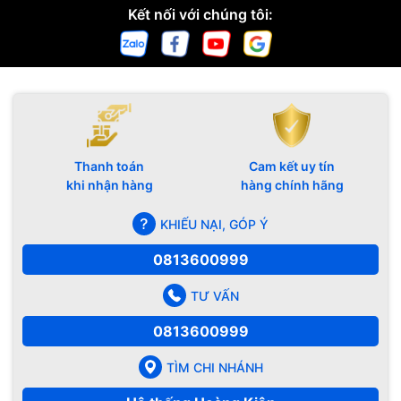
Kết nối với chúng tôi:
Thanh toán
Cam kết uy tín
khi nhận hàng
hàng chính hãng
KHIẾU NẠI, GÓP Ý
0813600999
TƯ VẤN
0813600999
TÌM CHI NHÁNH