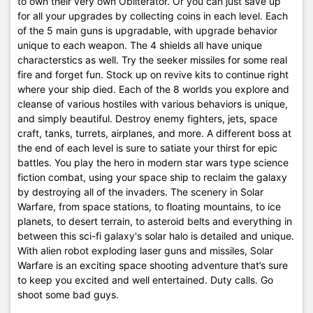
to own their very own Obliterator. Or you can just save up
for all your upgrades by collecting coins in each level. Each
of the 5 main guns is upgradable, with upgrade behavior
unique to each weapon. The 4 shields all have unique
characterstics as well. Try the seeker missiles for some real
fire and forget fun. Stock up on revive kits to continue right
where your ship died. Each of the 8 worlds you explore and
cleanse of various hostiles with various behaviors is unique,
and simply beautiful. Destroy enemy fighters, jets, space
craft, tanks, turrets, airplanes, and more. A different boss at
the end of each level is sure to satiate your thirst for epic
battles. You play the hero in modern star wars type science
fiction combat, using your space ship to reclaim the galaxy
by destroying all of the invaders. The scenery in Solar
Warfare, from space stations, to floating mountains, to ice
planets, to desert terrain, to asteroid belts and everything in
between this sci-fi galaxy's solar halo is detailed and unique.
With alien robot exploding laser guns and missiles, Solar
Warfare is an exciting space shooting adventure that’s sure
to keep you excited and well entertained. Duty calls. Go
shoot some bad guys.