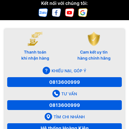
Kết nối với chúng tôi:
Thanh toán
Cam kết uy tín
khi nhận hàng
hàng chính hãng
KHIẾU NẠI, GÓP Ý
0813600999
TƯ VẤN
0813600999
TÌM CHI NHÁNH
Hệ thống Hoàng Kiên