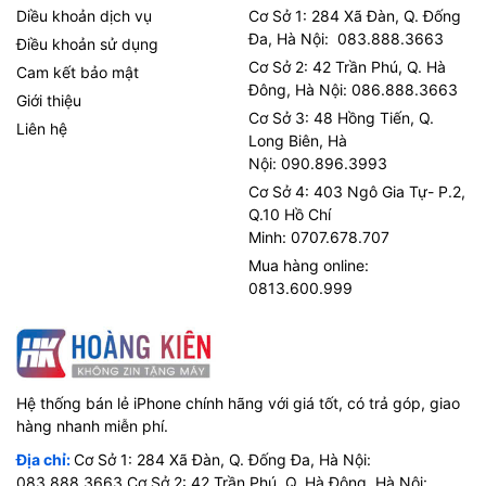
Diều khoản dịch vụ
Cơ Sở 1: 284 Xã Đàn, Q. Đống
Đa, Hà Nội: 083.888.3663
Điều khoản sử dụng
Cơ Sở 2: 42 Trần Phú, Q. Hà
Cam kết bảo mật
Đông, Hà Nội: 086.888.3663
Giới thiệu
Cơ Sở 3: 48 Hồng Tiến, Q.
Liên hệ
Long Biên, Hà
Nội: 090.896.3993
Cơ Sở 4: 403 Ngô Gia Tự- P.2,
Q.10 Hồ Chí
Minh: 0707.678.707
Mua hàng online:
0813.600.999
Hệ thống bán lẻ iPhone chính hãng với giá tốt, có trả góp, giao
hàng nhanh miễn phí.
Địa chỉ:
Cơ Sở 1: 284 Xã Đàn, Q. Đống Đa, Hà Nội:
083.888.3663 Cơ Sở 2: 42 Trần Phú, Q. Hà Đông, Hà Nội: