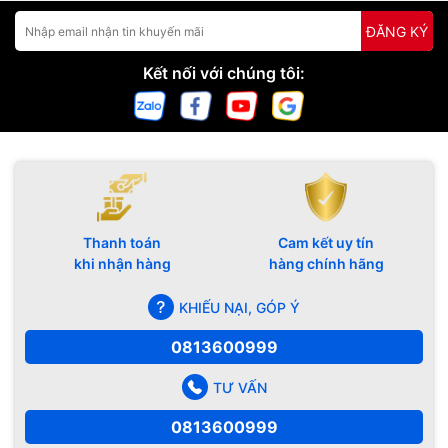
ĐĂNG KÝ
Kết nối với chúng tôi:
Thanh toán
Cam kết uy tín
khi nhận hàng
hàng chính hãng
KHIẾU NẠI, GÓP Ý
0813600999
TƯ VẤN
0813600999