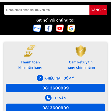
ĐĂNG KÝ
Kết nối với chúng tôi:
Thanh toán
Cam kết uy tín
khi nhận hàng
hàng chính hãng
KHIẾU NẠI, GÓP Ý
0813600999
TƯ VẤN
0813600999