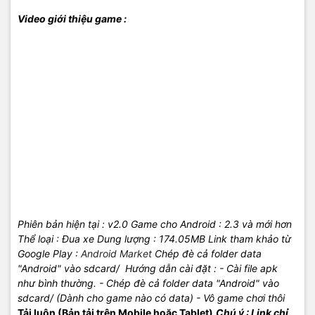
Video giới thiệu game :
Phiên bản hiện tại : v2.0
Game cho Android
: 2.3 và mới hơn
Thể loại : Đua xe
Dung lượng : 174.05MB
Link tham khảo từ
Google Play :
Android Market
Chép đè cả folder data
"Android" vào sdcard/
Hướng dẫn cài đặt :
- Cài file apk
như bình thường.
- Chép đè cả folder data "Android" vào
sdcard/ (Dành cho game nào có data)
- Vô game chơi thôi
Tải luôn (Bản tải trên Mobile hoặc Tablet
)
Chú ý : Link chỉ