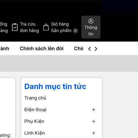
hống
Tra cứu
Giỏ hàng
Thông
hàng
đơn hàng
Sản phẩm
0
tin
hành
Chính sách lên đời
Chính sách mua lại
Liê
Danh mục tin tức
Trang chủ
Điện thoại
Phụ Kiện
Linh Kiện
ating: