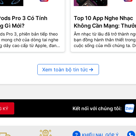
Pods Pro 3 Có Tính
Top 10 App Nghe Nhạc
g Gì Mới?
Không Cần Mạng: Thưở
Thức Âm Nhạc Mọi Nơi
ds Pro 3, phiên bản tiếp theo
Âm nhạc từ lâu đã trở thành ng
 mong chờ của dòng tai nghe
bạn đồng hành thân thiết trong
g dây cao cấp từ Apple, đang
cuộc sống của mỗi chúng ta. D
út sự quan tâm lớn từ cộng
lúc vui hay buồn, âm nhạc luôn
..
biết...
Xem toàn bộ tin tức
Kết nối với chúng tôi:
G KÝ
KHIẾU NẠI, GÓP Ý