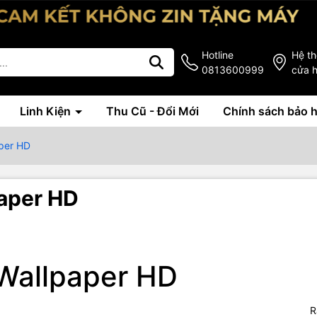
Hotline
Hệ t
0813600999
cửa 
Linh Kiện
Thu Cũ - Đổi Mới
Chính sách bảo 
aper HD
paper HD
e Wallpaper HD
R