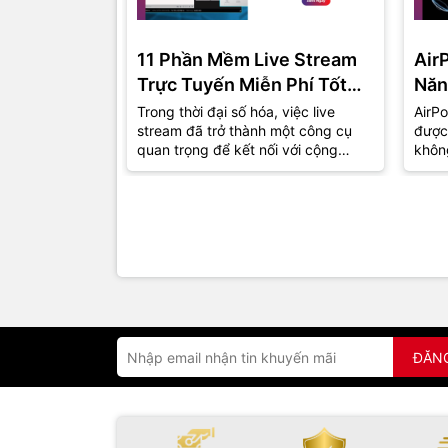
11 Phần Mềm Live Stream
Air
Trực Tuyến Miễn Phí Tốt
Năn
Nhất Năm 2024
Trong thời đại số hóa, việc live
AirPo
stream đã trở thành một công cụ
được
quan trọng để kết nối với cộng
khôn
đồng và khán giả. Dù bạn là một
thu h
game...
đồng.
ĐĂN