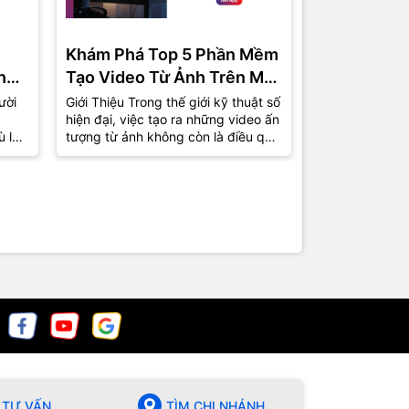
Khám Phá Top 5 Phần Mềm
Phần Mềm 
ng
Tạo Video Từ Ảnh Trên Máy
Miễn Phí C
Tính Được Ưa Chuộng Nhất
Top 5 Lựa 
ười
Giới Thiệu Trong thế giới kỹ thuật số
1. Giới Thiệu T
hiện đại, việc tạo ra những video ấn
việc tự sản xu
2024
ù là
tượng từ ảnh không còn là điều quá
phổ biến hơn b
xa lạ. Từ những bức ảnh kỷ...
nhà sản xuất 
chuyên giờ...
TƯ VẤN
TÌM CHI NHÁNH