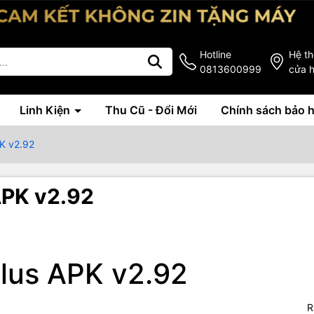
Hotline
Hệ t
0813600999
cửa 
Linh Kiện
Thu Cũ - Đổi Mới
Chính sách bảo 
K v2.92
APK v2.92
lus APK v2.92
R