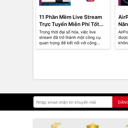
11 Phần Mềm Live Stream
Air
Trực Tuyến Miễn Phí Tốt
Năn
Nhất Năm 2024
Trong thời đại số hóa, việc live
AirPo
stream đã trở thành một công cụ
được
quan trọng để kết nối với cộng
khôn
đồng và khán giả. Dù bạn là một
thu h
game...
đồng.
ĐĂN