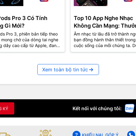
Pods Pro 3 Có Tính
Top 10 App Nghe Nhạc
g Gì Mới?
Không Cần Mạng: Thưở
Thức Âm Nhạc Mọi Nơi
ds Pro 3, phiên bản tiếp theo
Âm nhạc từ lâu đã trở thành ng
 mong chờ của dòng tai nghe
bạn đồng hành thân thiết trong
g dây cao cấp từ Apple, đang
cuộc sống của mỗi chúng ta. D
út sự quan tâm lớn từ cộng
lúc vui hay buồn, âm nhạc luôn
..
biết...
Xem toàn bộ tin tức
Kết nối với chúng tôi:
G KÝ
KHIẾU NẠI, GÓP Ý