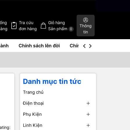
hống
Tra cứu
Giỏ hàng
Thông
hàng
đơn hàng
Sản phẩm
0
tin
hành
Chính sách lên đời
Chính sách mua lại
Liê
Danh mục tin tức
Trang chủ
Điện thoại
Phụ Kiện
Linh Kiện
ating: