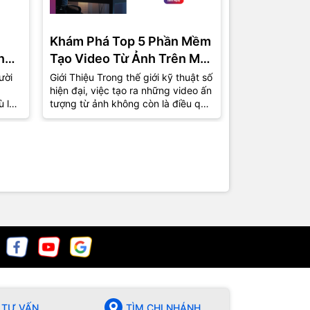
Khám Phá Top 5 Phần Mềm
Phần Mềm 
ng
Tạo Video Từ Ảnh Trên Máy
Miễn Phí C
Tính Được Ưa Chuộng Nhất
Top 5 Lựa 
ười
Giới Thiệu Trong thế giới kỹ thuật số
1. Giới Thiệu T
hiện đại, việc tạo ra những video ấn
việc tự sản xu
2024
ù là
tượng từ ảnh không còn là điều quá
phổ biến hơn b
xa lạ. Từ những bức ảnh kỷ...
nhà sản xuất 
chuyên giờ...
TƯ VẤN
TÌM CHI NHÁNH