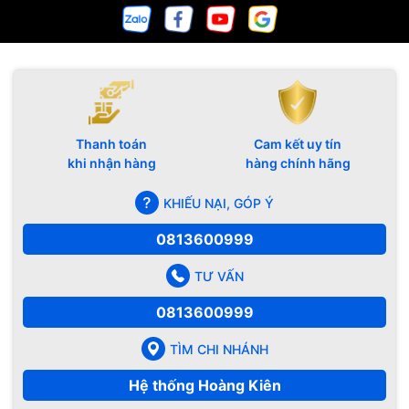
Thanh toán
Cam kết uy tín
khi nhận hàng
hàng chính hãng
KHIẾU NẠI, GÓP Ý
0813600999
TƯ VẤN
0813600999
TÌM CHI NHÁNH
Hệ thống Hoàng Kiên