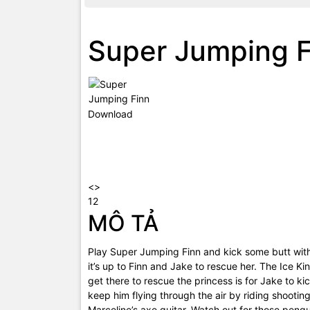
Super Jumping F
Download
<>
12
MÔ TẢ
Play Super Jumping Finn and kick some butt wit
it’s up to Finn and Jake to rescue her. The Ice Ki
get there to rescue the princess is for Jake to ki
keep him flying through the air by riding shooting
Marceline’s axe guitar. Watch out for those peng