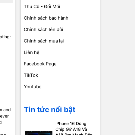
Thu Cũ - Đổi Mới
Chính sách bảo hành
Chính sách lên đời
ating:
Chính sách mua lại
Liên hệ
Facebook Page
TikTok
Youtube
Tin tức nổi bật
um and
 ever
d
iPhone 16 Dùng
Chip Gì? A18 Và
ade
A18 Pro Mạnh Đến