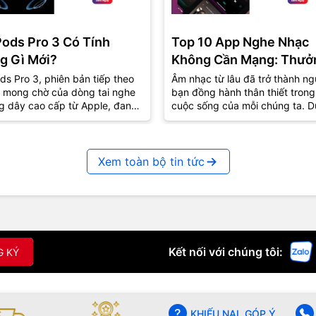
Pods Pro 3 Có Tính
Top 10 App Nghe Nhạc
g Gì Mới?
Không Cần Mạng: Thưở
Thức Âm Nhạc Mọi Nơi
ds Pro 3, phiên bản tiếp theo
Âm nhạc từ lâu đã trở thành ng
 mong chờ của dòng tai nghe
bạn đồng hành thân thiết trong
g dây cao cấp từ Apple, đang
cuộc sống của mỗi chúng ta. D
út sự quan tâm lớn từ cộng
lúc vui hay buồn, âm nhạc luôn
..
biết...
Xem toàn bộ tin tức
Kết nối với chúng tôi:
G KÝ
KHIẾU NẠI, GÓP Ý