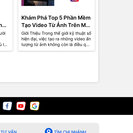
Khám Phá Top 5 Phần Mềm
Phần Mềm 
ng
Tạo Video Từ Ảnh Trên Máy
Miễn Phí C
Tính Được Ưa Chuộng Nhất
Top 5 Lựa 
ười
Giới Thiệu Trong thế giới kỹ thuật số
1. Giới Thiệu T
hiện đại, việc tạo ra những video ấn
việc tự sản xu
2024
ù là
tượng từ ảnh không còn là điều quá
phổ biến hơn b
xa lạ. Từ những bức ảnh kỷ...
nhà sản xuất 
chuyên giờ...
TƯ VẤN
TÌM CHI NHÁNH