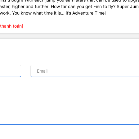
 faster, higher and further! How far can you get Finn to fly? Super Ju
rk. You know what time it is… it’s Adventure Time!
thanh toán]