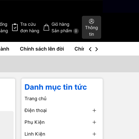
hống
Tra cứu
Giỏ hàng
Thông
hàng
đơn hàng
Sản phẩm
0
tin
hành
Chính sách lên đời
Chính sách mua lại
Liê
Danh mục tin tức
Trang chủ
Điện thoại
Phụ Kiện
Linh Kiện