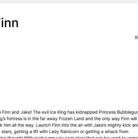
inn
R
h Finn and Jake! The evil Ice King has kidnapped Princess Bubbleg
ng’s fortress is in the far away Frozen Land and the only way Finn will
ck him all the way. Launch Finn into the air with Jake’s mighty kick an
 stars, getting a lift with Lady Rainicorn or getting a whack from
uins though! With each jump you earn stars that can be used to upgr