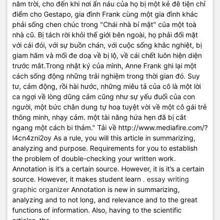
năm trời, cho đến khi nơi ẩn náu của họ bị một kẻ đê tiện chỉ
điểm cho Gestapo, gia đình Frank cùng một gia đình khác
phải sống chen chúc trong "Chái nhà bí mật" của một toà
nhà cũ. Bị tách rời khỏi thế giới bên ngoài, họ phải đối mặt
với cái đói, với sự buồn chán, với cuộc sống khắc nghiệt, bị
giam hãm và mối đe doạ về bị lộ, về cái chết luôn hiện diện
trước mắt.Trong nhật ký của mình, Anne Frank ghi lại một
cách sống động những trải nghiệm trong thời gian đó. Suy
tư, cảm động, rồi hài hước, những miêu tả của cô là một lời
ca ngợi về lòng dũng cảm cũng như sự yếu đuối của con
người, một bức chân dung tự hoạ tuyệt vời về một cô gái trẻ
thông minh, nhạy cảm. một tài năng hứa hẹn đã bị cắt
ngang một cách bi thảm." Tải về
http://www.mediafire.com/?
l4cn4zni2oy
As a rule, you will this article in summarizing,
analyzing and purpose. Requirements for you to establish
the problem of double-checking your written work.
Annotation is it’s a certain source. However, it is it’s a certain
source. However, it makes student learn .
essay writing
graphic organizer
Annotation is new in summarizing,
analyzing and to not long, and relevance and to the great
functions of information. Also, having to the scientific