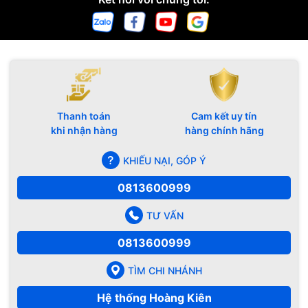
Thanh toán
Cam kết uy tín
khi nhận hàng
hàng chính hãng
KHIẾU NẠI, GÓP Ý
0813600999
TƯ VẤN
0813600999
TÌM CHI NHÁNH
Hệ thống Hoàng Kiên