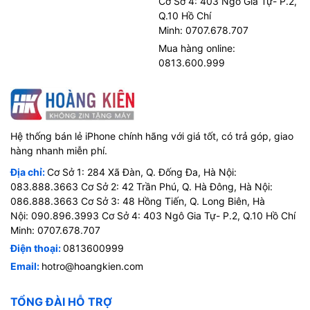
Cơ Sở 4: 403 Ngô Gia Tự- P.2,
Q.10 Hồ Chí
Minh: 0707.678.707
Mua hàng online:
0813.600.999
Hệ thống bán lẻ iPhone chính hãng với giá tốt, có trả góp, giao
hàng nhanh miễn phí.
Địa chỉ:
Cơ Sở 1: 284 Xã Đàn, Q. Đống Đa, Hà Nội:
083.888.3663 Cơ Sở 2: 42 Trần Phú, Q. Hà Đông, Hà Nội:
086.888.3663 Cơ Sở 3: 48 Hồng Tiến, Q. Long Biên, Hà
Nội: 090.896.3993 Cơ Sở 4: 403 Ngô Gia Tự- P.2, Q.10 Hồ Chí
Minh: 0707.678.707
Điện thoại:
0813600999
Email:
hotro@hoangkien.com
TỔNG ĐÀI HỖ TRỢ