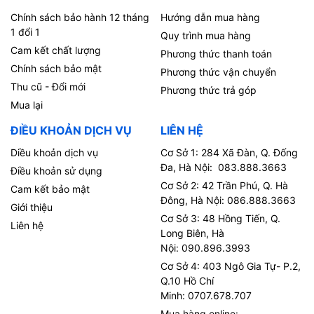
Chính sách bảo hành 12 tháng
Hướng dẫn mua hàng
1 đổi 1
Quy trình mua hàng
Cam kết chất lượng
Phương thức thanh toán
Chính sách bảo mật
Phương thức vận chuyển
Thu cũ - Đổi mới
Phương thức trả góp
Mua lại
ĐIỀU KHOẢN DỊCH VỤ
LIÊN HỆ
Diều khoản dịch vụ
Cơ Sở 1: 284 Xã Đàn, Q. Đống
Đa, Hà Nội: 083.888.3663
Điều khoản sử dụng
Cơ Sở 2: 42 Trần Phú, Q. Hà
Cam kết bảo mật
Đông, Hà Nội: 086.888.3663
Giới thiệu
Cơ Sở 3: 48 Hồng Tiến, Q.
Liên hệ
Long Biên, Hà
Nội: 090.896.3993
Cơ Sở 4: 403 Ngô Gia Tự- P.2,
Q.10 Hồ Chí
Minh: 0707.678.707
Mua hàng online: