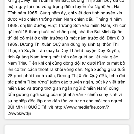
Khi giặc Mỹ ném bom miền Bắc, Dương Thị Xuân Quý đã có
mặt ngay tại các vùng trọng điểm tuyến lửa Nghệ An, Hà
Tĩnh năm 1965. Cùng năm ấy, chị viết đơn tình nguyện xin
được vào chiến trường miền Nam chiến đấu. Tháng 4 năm
1968, chị lên đường vượt Trường Sơn vào miền Nam, khi con
gái mới 16 tháng tuổi, và chồng chị, nhà thơ Bùi Minh Quốc
thì đã có mặt ở chiến trường từ một năm trước đó. Đêm 8-3-
1969, Dương Thị Xuân Quý anh dũng hy sinh tại thôn Thi
Thại, xã Xuyên Tân (nay là Duy Thành) huyện Duy Xuyên,
tỉnh Quảng Nam trong một trận càn quét ác liệt của giặc
Nam Triều Tiên khi chị cùng đồng đội từ dưới hầm bí mật bò
lên cố tìm cách thoát ra khỏi vòng càn. Ngã xuống giữa tuổi
28 phơi phới thanh xuân, Dương Thị Xuân Quý để lại cho đời
tác phẩm “Hoa rừng” (gồm các truyện ngắn, bút ký viết trên
miền Bắc và trong thời gian ngắn ngủi ở miền Nam) cùng
tấm gương ngời sáng của một nhà văn - chiến sĩ hy sinh vì
sự nghiệp độc lập cho dân tộc và tự do cho mỗi con người.
BÙI MINH QUỐC Tải về
http://www.mediafire.com/?
2wwokiwtljn