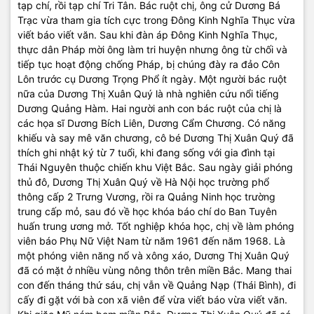
tạp chí, rồi tạp chí Tri Tân. Bác ruột chị, ông cử Dương Bá
Trạc vừa tham gia tích cực trong Đông Kinh Nghĩa Thục vừa
viết báo viết văn. Sau khi đàn áp Đông Kinh Nghĩa Thục,
thực dân Pháp mời ông làm tri huyện nhưng ông từ chối và
tiếp tục hoạt động chống Pháp, bị chúng đày ra đảo Côn
Lôn trước cụ Dương Trọng Phổ ít ngày. Một người bác ruột
nữa của Dương Thị Xuân Quý là nhà nghiên cứu nổi tiếng
Dương Quảng Hàm. Hai người anh con bác ruột của chị là
các họa sĩ Dương Bích Liên, Dương Cẩm Chương. Có năng
khiếu và say mê văn chương, cô bé Dương Thị Xuân Quý đã
thích ghi nhật ký từ 7 tuổi, khi đang sống với gia đình tại
Thái Nguyên thuộc chiến khu Việt Bắc. Sau ngày giải phóng
thủ đô, Dương Thị Xuân Quý về Hà Nội học trường phổ
thông cấp 2 Trưng Vương, rồi ra Quảng Ninh học trường
trung cấp mỏ, sau đó về học khóa báo chí do Ban Tuyên
huấn trung ương mở. Tốt nghiệp khóa học, chị về làm phóng
viên báo Phụ Nữ Việt Nam từ năm 1961 đến năm 1968. Là
một phóng viên năng nổ và xông xáo, Dương Thị Xuân Quý
đã có mặt ở nhiều vùng nông thôn trên miền Bắc. Mang thai
con đến tháng thứ sáu, chị vẫn về Quảng Nạp (Thái Bình), đi
cấy đi gặt với bà con xã viên để vừa viết báo vừa viết văn.