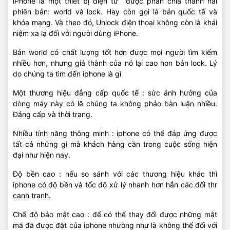
iPhone là một thiết bị điện tử được phân chia thành hai
phiên bản: world và lock. Hay còn gọi là bản quốc tế và
khóa mạng. Và theo đó, Unlock điện thoại không còn là khái
niệm xa lạ đối với người dùng iPhone.
Bản world có chất lượng tốt hơn được mọi người tìm kiếm
nhiều hơn, nhưng giá thành của nó lại cao hơn bản lock. Lý
do chúng ta tìm đến iphone là gì
Một thương hiệu đẳng cấp quốc tế : sức ảnh hưởng của
dòng máy này có lẽ chúng ta không phảo bàn luận nhiều.
Đẳng cấp và thời trang.
Nhiều tính năng thông minh : iphone có thể đáp ứng được
tất cả những gì mà khách hàng cần trong cuộc sống hiện
đại như hiện nay.
Độ bền cao : nếu so sánh với các thương hiệu khác thì
iphone có độ bền và tốc độ xử lý nhanh hơn hẳn các đối thr
cạnh tranh.
Chế độ bảo mật cao : để có thể thay đổi được những mật
mã đã được đặt của iphone nhường như là không thể đối với