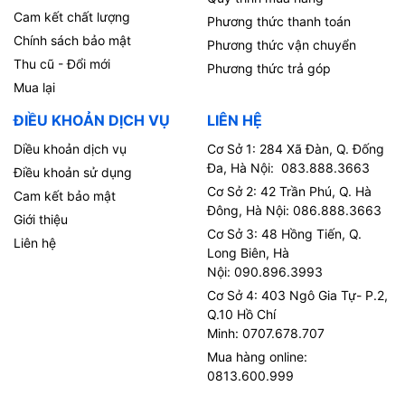
Cam kết chất lượng
Phương thức thanh toán
Chính sách bảo mật
Phương thức vận chuyển
Thu cũ - Đổi mới
Phương thức trả góp
Mua lại
ĐIỀU KHOẢN DỊCH VỤ
LIÊN HỆ
Diều khoản dịch vụ
Cơ Sở 1: 284 Xã Đàn, Q. Đống
Đa, Hà Nội: 083.888.3663
Điều khoản sử dụng
Cơ Sở 2: 42 Trần Phú, Q. Hà
Cam kết bảo mật
Đông, Hà Nội: 086.888.3663
Giới thiệu
Cơ Sở 3: 48 Hồng Tiến, Q.
Liên hệ
Long Biên, Hà
Nội: 090.896.3993
Cơ Sở 4: 403 Ngô Gia Tự- P.2,
Q.10 Hồ Chí
Minh: 0707.678.707
Mua hàng online:
0813.600.999