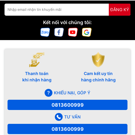
ĐĂNG KÝ
Kết nối với chúng tôi:
Thanh toán
Cam kết uy tín
khi nhận hàng
hàng chính hãng
KHIẾU NẠI, GÓP Ý
0813600999
TƯ VẤN
0813600999