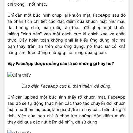
chỉ trong 1 nốt nhạc.
Chỉ cần một bức hình chụp lại khuôn mặt, FaceApp sau đó
sẽ phân tích chi tiết các đặc điểm của khuôn mặt như màu
da, hướng nhìn, màu môi, râu tóc... để ghép một khuôn
miệng "xinh xắn" vào một cách cực kì chính xác và chân
thực. Đây hoàn toàn không phải là kiểu ứng dụng rác mà
bạn thấy tràn lan trên chợ ứng dụng, nó thực sự có khả
năng làm được đúng những gì có trong quảng cáo.
Vậy FaceApp được quảng cáo là có những gì hay ho?
Giao diện FaceApp cực kì thân thiện, dễ dùng.
Chỉ cần upload một bức ảnh thấy rõ khuôn mặt, FaceApp
sau đó sẽ tự động thực hiện các thao tác chuyển đổi khuôn
mặt như thêm nụ cười, làm già đi/trẻ ra hay cả... biến đổi giới
tính. Việc của bạn chỉ là chọn lựa những đặc điểm muốn
thay đổi qua các nút bấm dễ nhìn, dễ sử dụng.