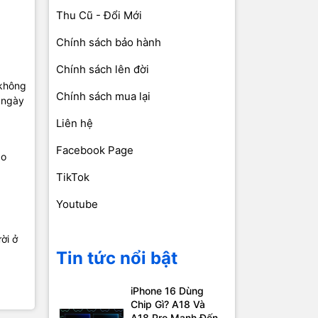
Thu Cũ - Đổi Mới
Chính sách bảo hành
Chính sách lên đời
 không
Chính sách mua lại
ư ngày
Liên hệ
Facebook Page
áo
TikTok
Youtube
ời ở
Tin tức nổi bật
iPhone 16 Dùng
Chip Gì? A18 Và
A18 Pro Mạnh Đến