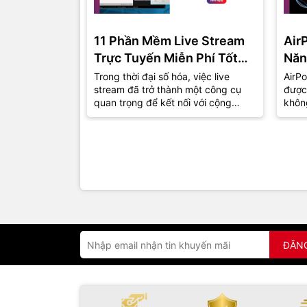
11 Phần Mềm Live Stream
Air
Trực Tuyến Miễn Phí Tốt
Năn
Nhất Năm 2024
Trong thời đại số hóa, việc live
AirPo
stream đã trở thành một công cụ
được
quan trọng để kết nối với cộng
khôn
đồng và khán giả. Dù bạn là một
thu h
game...
đồng.
ĐĂN