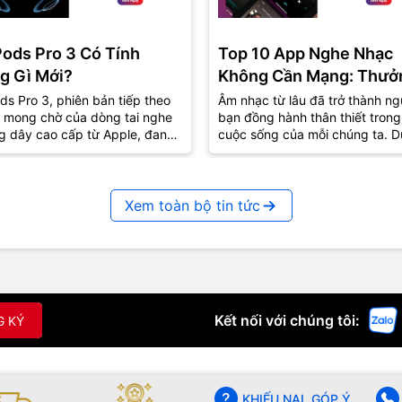
Pods Pro 3 Có Tính
Top 10 App Nghe Nhạc
g Gì Mới?
Không Cần Mạng: Thưở
Thức Âm Nhạc Mọi Nơi
ds Pro 3, phiên bản tiếp theo
Âm nhạc từ lâu đã trở thành ng
 mong chờ của dòng tai nghe
bạn đồng hành thân thiết trong
g dây cao cấp từ Apple, đang
cuộc sống của mỗi chúng ta. D
út sự quan tâm lớn từ cộng
lúc vui hay buồn, âm nhạc luôn
..
biết...
Xem toàn bộ tin tức
Kết nối với chúng tôi:
G KÝ
KHIẾU NẠI, GÓP Ý