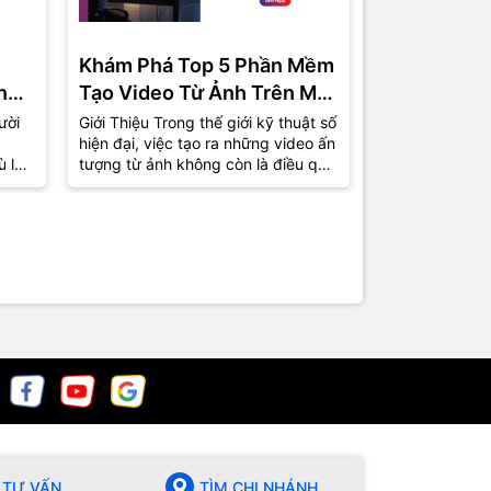
Khám Phá Top 5 Phần Mềm
Phần Mềm 
ng
Tạo Video Từ Ảnh Trên Máy
Miễn Phí C
Tính Được Ưa Chuộng Nhất
Top 5 Lựa 
ười
Giới Thiệu Trong thế giới kỹ thuật số
1. Giới Thiệu T
hiện đại, việc tạo ra những video ấn
việc tự sản xu
2024
ù là
tượng từ ảnh không còn là điều quá
phổ biến hơn b
xa lạ. Từ những bức ảnh kỷ...
nhà sản xuất 
chuyên giờ...
TƯ VẤN
TÌM CHI NHÁNH