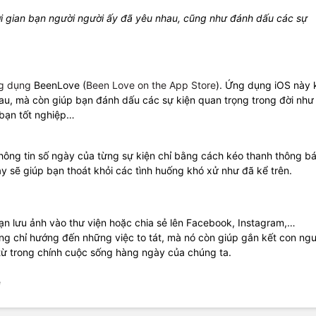
i gian bạn người người ấy đã yêu nhau, cũng như đánh dấu các sự
g dụng
BeenLove (
Been Love on the App Store
). Ứng dụng iOS này
nhau, mà còn giúp bạn đánh dấu các sự kiện quan trọng trong đời nh
 bạn tốt nghiệp…
ông tin số ngày của từng sự kiện chỉ bằng cách kéo thanh thông b
 sẽ giúp bạn thoát khỏi các tình huống khó xử như đã kể trên.
n lưu ảnh vào thư viện hoặc chia sẻ lên Facebook, Instagram,…
g chỉ hướng đến những việc to tát, mà nó còn giúp gắn kết con ngư
, từ trong chính cuộc sống hàng ngày của chúng ta.
e