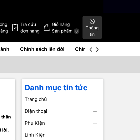
hống
Tra cứu
Giỏ hàng
Thông
hàng
đơn hàng
Sản phẩm
0
tin
hành
Chính sách lên đời
Chính sách mua lại
Liê
Danh mục tin tức
Trang chủ
Điện thoại
i thân
Phụ Kiện
 lời,
Linh Kiện