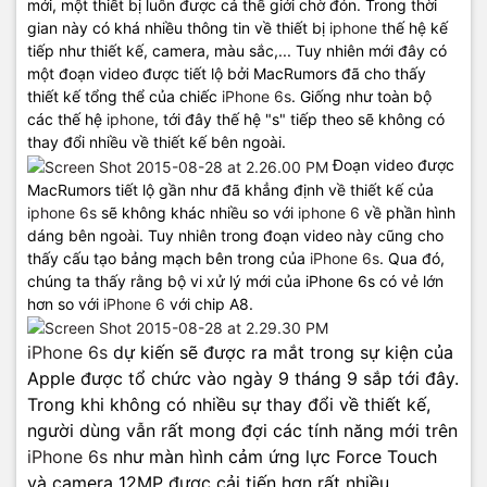
mới, một thiết bị luôn được cả thế giới chờ đón. Trong thời
gian này có khá nhiều thông tin về thiết bị
iphone
thế hệ kế
tiếp như thiết kế, camera, màu sắc,... Tuy nhiên mới đây có
một đoạn video được tiết lộ bởi MacRumors đã cho thấy
thiết kế tổng thể của chiếc
iPhone 6s
. Giống như toàn bộ
các thế hệ
iphone
, tới đây thế hệ "s" tiếp theo sẽ không có
thay đổi nhiều về thiết kế bên ngoài.
Đoạn video được
MacRumors tiết lộ gần như đã khẳng định về thiết kế của
iphone 6s
sẽ không khác nhiều so với
iphone 6
về phần hình
dáng bên ngoài. Tuy nhiên trong đoạn video này cũng cho
thấy cấu tạo bảng mạch bên trong của
iPhone 6s
. Qua đó,
chúng ta thấy rằng bộ vi xử lý mới của iPhone 6s có vẻ lớn
hơn so với
iPhone 6
với chip A8.
iPhone 6s
dự kiến sẽ được ra mắt trong sự kiện của
Apple được tổ chức vào ngày 9 tháng 9 sắp tới đây.
Trong khi không có nhiều sự thay đổi về thiết kế,
người dùng vẫn rất mong đợi các tính năng mới trên
iPhone 6s
như màn hình cảm ứng lực Force Touch
và camera 12MP được cải tiến hơn rất nhiều.