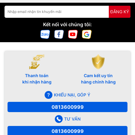
ĐĂNG KÝ
Kết nối với chúng tôi:
Thanh toán
Cam kết uy tín
khi nhận hàng
hàng chính hãng
KHIẾU NẠI, GÓP Ý
0813600999
TƯ VẤN
0813600999