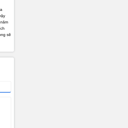
ưa
vậy
g năm
ích
ọng sẽ