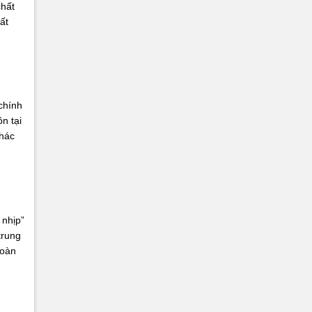
chất
ất
chính
n tại
khác
 nhịp”
trung
toàn