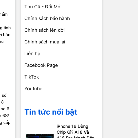
Thu Cũ - Đổi Mới
phẩm
Chính sách bảo hành
g tinh
Chính sách lên đời
ợi bản
ầu
Chính sách mua lại
Liên hệ
Facebook Page
TikTok
Youtube
h số
 8
one 6
Tin tức nổi bật
e 6S/
ng cấp
iPhone 16 Dùng
Chip Gì? A18 Và
A18 Pro Mạnh Đến