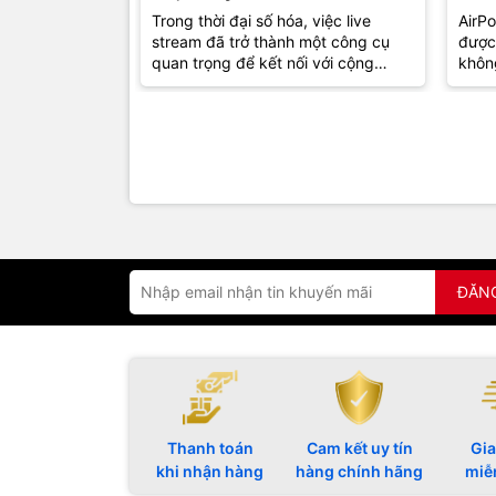
Nhất Năm 2024
Trong thời đại số hóa, việc live
AirPo
stream đã trở thành một công cụ
được
quan trọng để kết nối với cộng
khôn
đồng và khán giả. Dù bạn là một
thu h
game...
đồng.
ĐĂN
Thanh toán
Cam kết uy tín
Gia
khi nhận hàng
hàng chính hãng
miễ