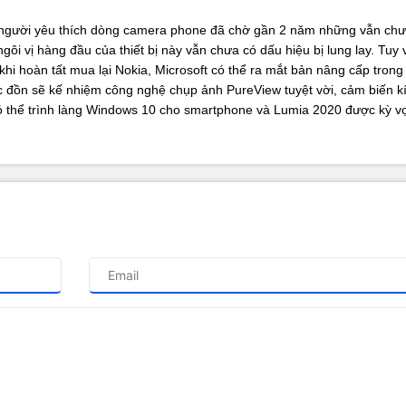
gười yêu thích dòng camera phone đã chờ gần 2 năm những vẫn ch
i vị hàng đầu của thiết bị này vẫn chưa có dấu hiệu bị lung lay. Tuy 
i hoàn tất mua lại Nokia, Microsoft có thể ra mắt bản nâng cấp tron
 đồn sẽ kế nhiệm công nghệ chụp ảnh PureView tuyệt vời, cảm biến k
có thể trình làng Windows 10 cho smartphone và Lumia 2020 được kỳ v