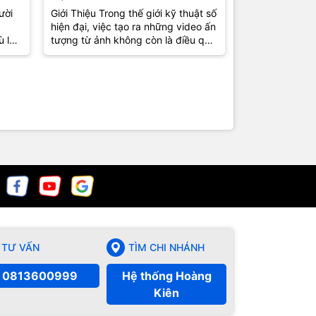
Tính Được Ưa Chuộng Nhất
Top 5 Lựa 
ười
Giới Thiệu Trong thế giới kỹ thuật số
1. Giới Thiệu T
hiện đại, việc tạo ra những video ấn
việc tự sản xu
2024
ù là
tượng từ ảnh không còn là điều quá
phổ biến hơn b
xa lạ. Từ những bức ảnh kỷ...
nhà sản xuất 
chuyên giờ...
TƯ VẤN
TÌM CHI NHÁNH
0813600999
Hệ thống Hoàng
Kiên