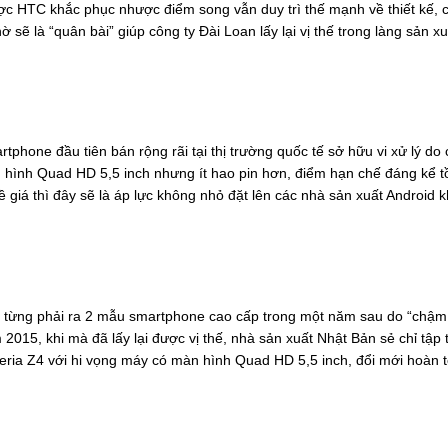
ợc HTC khắc phục nhược điểm song vẫn duy trì thế mạnh về thiết kế, 
ẽ là “quân bài” giúp công ty Đài Loan lấy lại vị thế trong làng sản xu
phone đầu tiên bán rộng rãi tại thị trường quốc tế sở hữu vi xử lý do 
n hình Quad HD 5,5 inch nhưng ít hao pin hơn, điểm hạn chế đáng kể tồ
ề giá thì đây sẽ là áp lực không nhỏ đặt lên các nhà sản xuất Android 
 từng phải ra 2 mẫu smartphone cao cấp trong một năm sau do “chậm
2015, khi mà đã lấy lại được vị thế, nhà sản xuất Nhật Bản sẻ chỉ tập 
ria Z4 với hi vọng máy có màn hình Quad HD 5,5 inch, đổi mới hoàn 