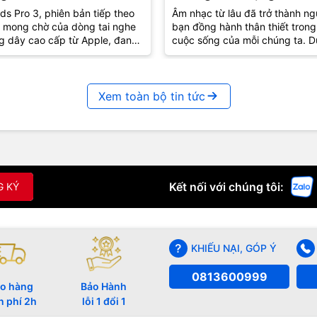
Thức Âm Nhạc Mọi Nơi
ds Pro 3, phiên bản tiếp theo
Âm nhạc từ lâu đã trở thành ng
 mong chờ của dòng tai nghe
bạn đồng hành thân thiết trong
g dây cao cấp từ Apple, đang
cuộc sống của mỗi chúng ta. D
út sự quan tâm lớn từ cộng
lúc vui hay buồn, âm nhạc luôn
..
biết...
Xem toàn bộ tin tức
Kết nối với chúng tôi:
G KÝ
KHIẾU NẠI, GÓP Ý
0813600999
o hàng
Bảo Hành
n phí 2h
lỗi 1 đổi 1