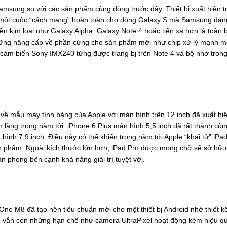
amsung so với các sản phẩm cùng dòng trước đây. Thiết bị xuất hiện t
”, một cuộc “cách mạng” hoàn toàn cho dòng Galaxy S mà Samsung đan
ền kim loại như Galaxy Alpha, Galaxy Note 4 hoặc tiến xa hơn là toàn 
những nâng cấp về phần cứng cho sản phẩm mới như chip xử lý mạnh 
cảm biến Sony IMX240 từng được trang bị trên Note 4 và bộ nhớ trong
 về mẫu máy tính bảng của Apple với màn hình trên 12 inch đã xuất hiệ
làng trong năm tới. iPhone 6 Plus màn hình 5,5 inch đã rất thành côn
 hình 7,9 inch. Điều này có thể khiến trong năm tới Apple “khai tử” iPad
n phẩm. Ngoài kích thước lớn hơn, iPad Pro được mong chờ sẽ sở hữu
n phòng bên cạnh khả năng giải trí tuyệt vời.
ne M8 đã tạo nên tiêu chuẩn mới cho một thiết bị Android nhờ thiết k
g vẫn còn những hạn chế như camera UltraPixel hoạt động kém hiệu q