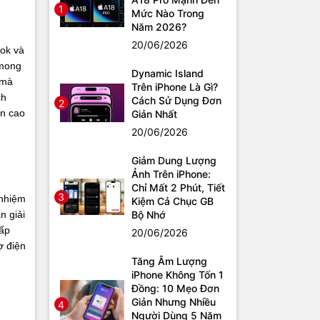
1
Mức Nào Trong
Năm 2026?
20/06/2026
ook và
 mong
Dynamic Island
 mà
Trên iPhone Là Gì?
ch
Cách Sử Dụng Đơn
2
ản cao
Giản Nhất
20/06/2026
Giảm Dung Lượng
Ảnh Trên iPhone:
Chỉ Mất 2 Phút, Tiết
3
 nhiệm
Kiệm Cả Chục GB
Bộ Nhớ
n giải
cấp
20/06/2026
ợ điện
Tăng Âm Lượng
iPhone Không Tốn 1
Đồng: 10 Mẹo Đơn
Giản Nhưng Nhiều
4
Người Dùng 5 Năm