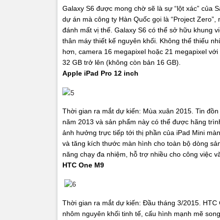
Galaxy S6 được mong chờ sẽ là sự “lột xác” của S
dự án mà công ty Hàn Quốc gọi là “Project Zero
đánh mất vị thế.
Galaxy S6 có thể sở hữu khung vi
thân máy thiết kế nguyên khối. Không thể thiếu 
hơn, camera 16 megapixel hoặc 21 megapixel với 
32 GB trở lên (không còn bản 16 GB).
Apple iPad Pro 12 inch
Thời gian ra mắt dự kiến: Mùa xuân 2015.
Tin đồn
năm 2013 và sản phẩm này có thể được hãng trình 
ảnh hưởng trực tiếp tới thị phần của iPad Mini màn
và tăng kích thước màn hình cho toàn bộ dòng sả
năng chạy đa nhiệm, hỗ trợ nhiều cho công việc vă
HTC One M9
Thời gian ra mắt dự kiến: Đầu tháng 3/2015.
HTC O
nhôm nguyên khối tinh tế, cấu hình mạnh mẽ son