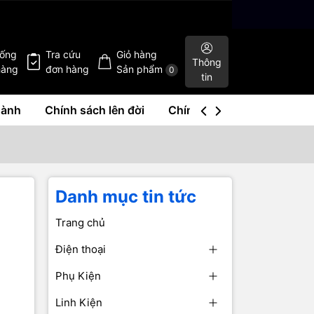
hống
Tra cứu
Giỏ hàng
Thông
hàng
đơn hàng
Sản phẩm
0
tin
hành
Chính sách lên đời
Chính sách mua lại
Liê
Danh mục tin tức
Trang chủ
Điện thoại
Phụ Kiện
Linh Kiện