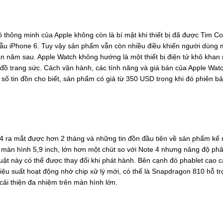
 thông minh của Apple không còn là bí mật khi thiết bị đã được Tim C
mẫu iPhone 6. Tuy vậy sản phẩm vẫn còn nhiều điều khiến người dùng
n năm sau. Apple Watch không hướng là một thiết bị điện tử khô khan
đồ trang sức.
Cách vận hành, các tính năng và giá bán của Apple Wat
 số tin đồn cho biết, sản phẩm có giá từ 350 USD trong khi đó phiên b
4 ra mắt được hơn 2 tháng và những tin đồn đầu tiên về sản phẩm kế
màn hình 5,9 inch, lớn hơn một chút so với Note 4 nhưng nâng độ phâ
uật này có thể được thay đổi khi phát hành.
Bên cạnh đó phablet cao 
ệu suất hoạt động nhờ chip xử lý mới, có thể là Snapdragon 810 hỗ tr
cải thiện đa nhiệm trên màn hình lớn.