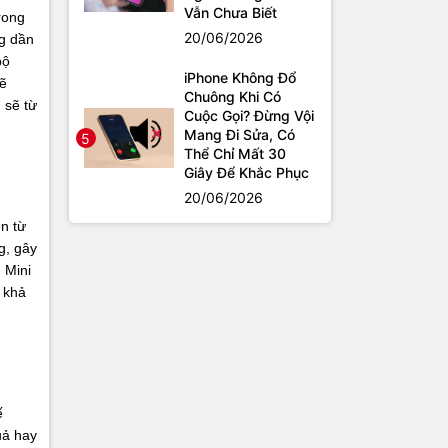
Vẫn Chưa Biết
rong
20/06/2026
g dần
bộ
iPhone Không Đổ
mẽ
Chuông Khi Có
 sẽ từ
Cuộc Gọi? Đừng Vội
Mang Đi Sửa, Có
5
Thể Chỉ Mất 30
Giây Để Khắc Phục
20/06/2026
n từ
g, gây
 Mini
 khả
ế
uả hay