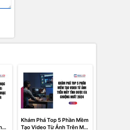
Khám Phá Top 5 Phần Mềm
Phần Mềm 
ng
Tạo Video Từ Ảnh Trên Máy
Miễn Phí C