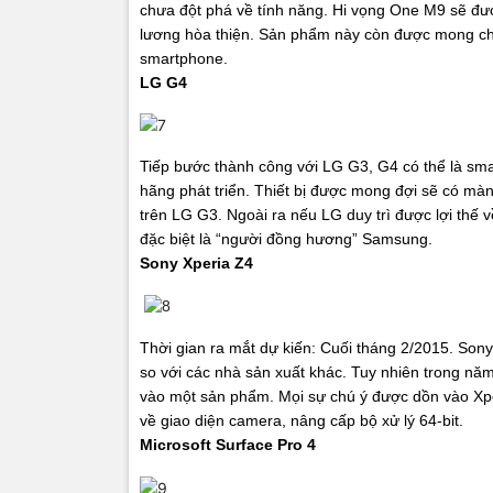
chưa đột phá về tính năng. Hi vọng One M9 sẽ đư
lương hòa thiện. Sản phẩm này còn được mong chờ s
smartphone.
LG G4
Tiếp bước thành công với LG G3, G4 có thể là smart
hãng phát triển. Thiết bị được mong đợi sẽ có mà
trên LG G3. Ngoài ra nếu LG duy trì được lợi thế v
đặc biệt là “người đồng hương” Samsung.
Sony Xperia Z4
Thời gian ra mắt dự kiến: Cuối tháng 2/2015.
Sony
so với các nhà sản xuất khác. Tuy nhiên trong năm 
vào một sản phẩm. Mọi sự chú ý được dồn vào Xpe
về giao diện camera, nâng cấp bộ xử lý 64-bit.
Microsoft Surface Pro 4