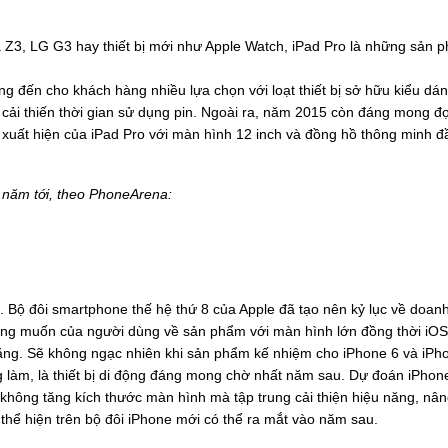
 Z3, LG G3 hay thiết bị mới như Apple Watch, iPad Pro là những sản 
 đến cho khách hàng nhiều lựa chọn với loạt thiết bị sở hữu kiểu dán
 cải thiến thời gian sử dụng pin. Ngoài ra, năm 2015 còn đáng mong đ
xuất hiện của iPad Pro với màn hình 12 inch và đồng hồ thông minh đ
 năm tới, theo PhoneArena:
.
Bộ đôi smartphone thế hệ thứ 8 của Apple đã tạo nên kỷ lục về doan
ong muốn của người dùng về sản phẩm với màn hình lớn đồng thời iOS
ăng.
Sẽ không ngạc nhiên khi sản phẩm kế nhiệm cho iPhone 6 và iPh
g làm, là thiết bị di động đáng mong chờ nhất năm sau. Dự đoán iPhon
i không tăng kích thước màn hình mà tập trung cải thiện hiệu năng, nâ
 thể hiện trên bộ đôi iPhone mới có thể ra mắt vào năm sau.