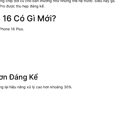
g chip đời cũ cho bản thường như những thế hệ trước. Điều này gi
Pro được thu hẹp đáng kể.
 16 Có Gì Mới?
iPhone 16 Plus.
ơn Đáng Kể
ng lại hiệu năng xử lý cao hơn khoảng 30%.