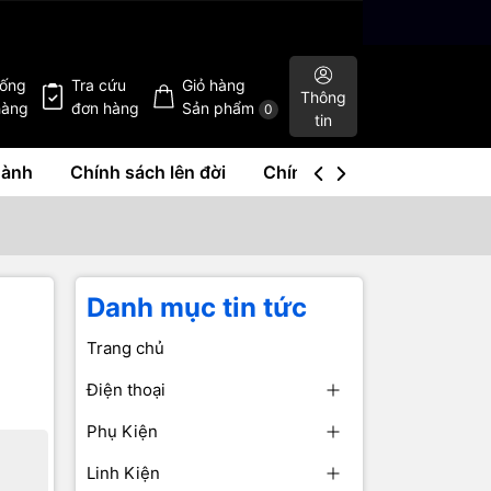
hống
Tra cứu
Giỏ hàng
Thông
hàng
đơn hàng
Sản phẩm
0
tin
hành
Chính sách lên đời
Chính sách mua lại
Liê
Danh mục tin tức
Trang chủ
Điện thoại
Phụ Kiện
Linh Kiện