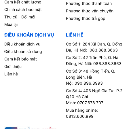
Cam kết chất lượng
Phương thức thanh toán
Chính sách bảo mật
Phương thức vận chuyển
Thu cũ - Đổi mới
Phương thức trả góp
Mua lại
ĐIỀU KHOẢN DỊCH VỤ
LIÊN HỆ
Diều khoản dịch vụ
Cơ Sở 1: 284 Xã Đàn, Q. Đống
Đa, Hà Nội: 083.888.3663
Điều khoản sử dụng
Cơ Sở 2: 42 Trần Phú, Q. Hà
Cam kết bảo mật
Đông, Hà Nội: 086.888.3663
Giới thiệu
Cơ Sở 3: 48 Hồng Tiến, Q.
Liên hệ
Long Biên, Hà
Nội: 090.896.3993
Cơ Sở 4: 403 Ngô Gia Tự- P.2,
Q.10 Hồ Chí
Minh: 0707.678.707
Mua hàng online:
0813.600.999