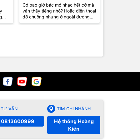
c
Đơn Giản Nhưng Nhiều
Mang Đi Sử
Có bao giờ bác mở nhạc hết cỡ mà
Có một tình hu
y
vẫn thấy tiếng nhỏ? Hoặc điện thoại
gặp phải: điện
Người Dùng 5 Năm Vẫn
Mất 30 Giâ
g
đổ chuông nhưng ở ngoài đường
cạnh nhưng cuộ
Chưa Biết
thông
đông người lại khó nghe thấy? Thực
nghe thấy chu
tế...
ra thì...
TƯ VẤN
TÌM CHI NHÁNH
0813600999
Hệ thống Hoàng
Kiên