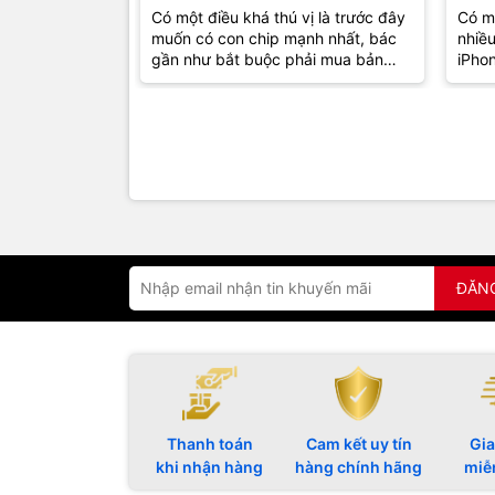
Mức Nào Trong Năm 2026?
Dụn
Có một điều khá thú vị là trước đây
Có mộ
muốn có con chip mạnh nhất, bác
nhiề
gần như bắt buộc phải mua bản
iPhon
Pro. Nhưng từ iPhone 16, Apple
"các
đã...
sự thậ
ĐĂN
Thanh toán
Cam kết uy tín
Gia
khi nhận hàng
hàng chính hãng
miễ