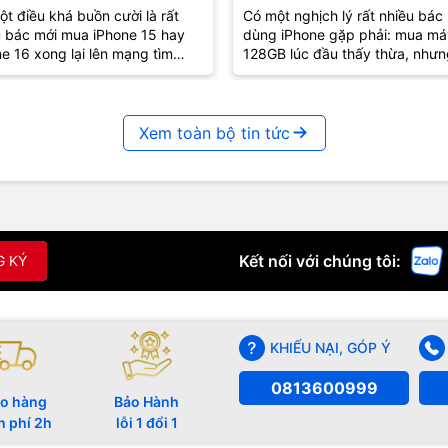
g Đơn Giản Nhất
Phút, Tiết Kiệm Cả Chụ
t điều khá buồn cười là rất
Có một nghịch lý rất nhiều bác
u bác mới mua iPhone 15 hay
dùng iPhone gặp phải: mua má
GB Bộ Nhớ
e 16 xong lại lên mạng tìm
128GB lúc đầu thấy thừa, nhưn
h bật Dynamic Island". Nhưng
dùng vài năm lại liên tục nhận 
t là...
báo "Bộ nhớ...
Xem toàn bộ tin tức
Kết nối với chúng tôi:
G KÝ
KHIẾU NẠI, GÓP Ý
0813600999
o hàng
Bảo Hành
n phí 2h
lỗi 1 đổi 1