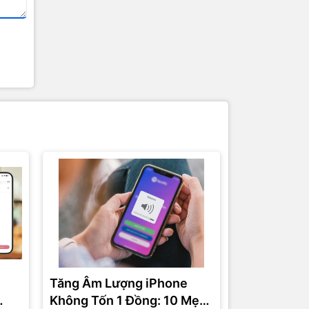
Tăng Âm Lượng iPhone
iPhone Kh
Không Tốn 1 Đồng: 10 Mẹo
Khi Có Cuộ