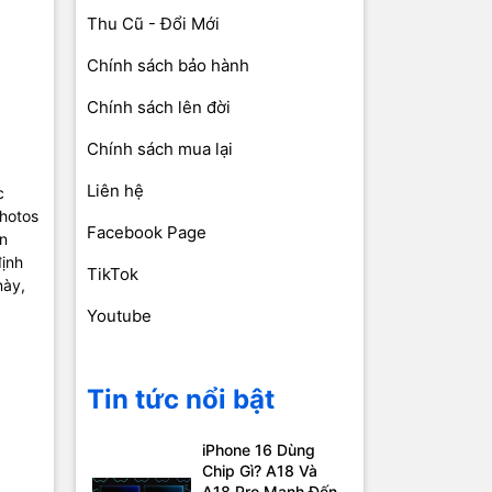
Thu Cũ - Đổi Mới
Chính sách bảo hành
Chính sách lên đời
Chính sách mua lại
Liên hệ
c
Photos
Facebook Page
ến
định
TikTok
này,
Youtube
Tin tức nổi bật
iPhone 16 Dùng
Chip Gì? A18 Và
A18 Pro Mạnh Đến