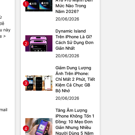
1
Mức Nào Trong
Năm 2026?
ừ
20/06/2026
 dễ
ều này
Dynamic Island
s >
Trên iPhone Là Gì?
Cách Sử Dụng Đơn
2
Giản Nhất
20/06/2026
Giảm Dung Lượng
Ảnh Trên iPhone:
Chỉ Mất 2 Phút, Tiết
3
Kiệm Cả Chục GB
Bộ Nhớ
20/06/2026
mail
Tăng Âm Lượng
iPhone Không Tốn 1
Đồng: 10 Mẹo Đơn
Giản Nhưng Nhiều
4
Người Dùng 5 Năm