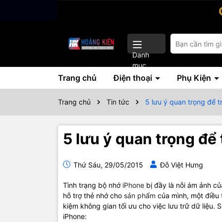
Danh
mục
Trang chủ
Điện thoại
Phụ Kiện
Trang chủ
Tin tức
5 lưu ý quan trọng để 
5 lưu ý quan trọng để
Thứ Sáu, 29/05/2015
Đỗ Việt Hưng
Tình trạng bộ nhớ
iPhone
bị đầy là nỗi ám ảnh củ
hỗ trợ thẻ nhớ cho
sản phẩm
của mình, một điều t
kiệm không gian tối ưu cho việc lưu trữ dữ liệu.
iPhone: