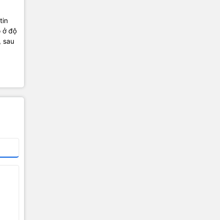
tin
o ở độ
, sau