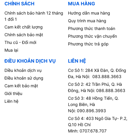
CHÍNH SÁCH
MUA HÀNG
Chính sách bảo hành 12 tháng
Hướng dẫn mua hàng
1 đổi 1
Quy trình mua hàng
Cam kết chất lượng
Phương thức thanh toán
Chính sách bảo mật
Phương thức vận chuyển
Thu cũ - Đổi mới
Phương thức trả góp
Mua lại
ĐIỀU KHOẢN DỊCH VỤ
LIÊN HỆ
Diều khoản dịch vụ
Cơ Sở 1: 284 Xã Đàn, Q. Đống
Đa, Hà Nội: 083.888.3663
Điều khoản sử dụng
Cơ Sở 2: 42 Trần Phú, Q. Hà
Cam kết bảo mật
Đông, Hà Nội: 086.888.3663
Giới thiệu
Cơ Sở 3: 48 Hồng Tiến, Q.
Liên hệ
Long Biên, Hà
Nội: 090.896.3993
Cơ Sở 4: 403 Ngô Gia Tự- P.2,
Q.10 Hồ Chí
Minh: 0707.678.707