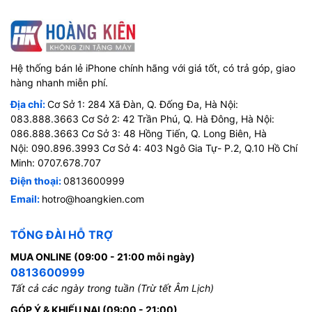
Hệ thống bán lẻ iPhone chính hãng với giá tốt, có trả góp, giao
hàng nhanh miễn phí.
Địa chỉ:
Cơ Sở 1: 284 Xã Đàn, Q. Đống Đa, Hà Nội:
083.888.3663 Cơ Sở 2: 42 Trần Phú, Q. Hà Đông, Hà Nội:
086.888.3663 Cơ Sở 3: 48 Hồng Tiến, Q. Long Biên, Hà
Nội: 090.896.3993 Cơ Sở 4: 403 Ngô Gia Tự- P.2, Q.10 Hồ Chí
Minh: 0707.678.707
Điện thoại:
0813600999
Email:
hotro@hoangkien.com
TỔNG ĐÀI HỖ TRỢ
MUA ONLINE (09:00 - 21:00 mỗi ngày)
0813600999
Tất cả các ngày trong tuần (Trừ tết Âm Lịch)
GÓP Ý & KHIẾU NẠI (09:00 - 21:00)