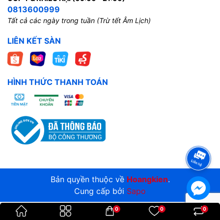
0813600999
Tất cả các ngày trong tuần (Trừ tết Âm Lịch)
LIÊN KẾT SÀN
HÌNH THỨC THANH TOÁN
Bản quyền thuộc về
Hoangkien
.
Cung cấp bởi
Sapo
0
0
0